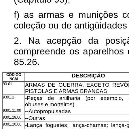
f) as armas e munições co
coleção ou de antigüidades 
2. Na acepção da posi
compreende os aparelhos d
85.26.
CÓDIGO
DESCRIÇÃO
NCM
93.01
ARMAS DE GUERRA, EXCETO REVÓ
PISTOLAS E ARMAS BRANCAS
9301.1
-Peças de artilharia (por exemplo, 
obuses e morteiros)
9301.11.00
--Autopropulsadas
9301.19.00
--Outras
9301.20.00
-Lança foguetes; lança-chamas; lança-