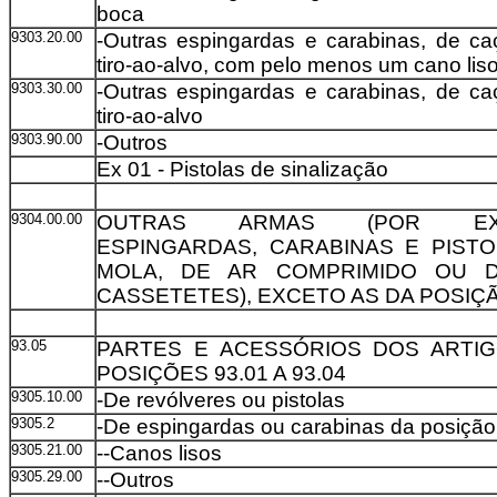
boca
9303.20.00
-Outras espingardas e carabinas, de c
tiro-ao-alvo, com pelo menos um cano lis
9303.30.00
-Outras espingardas e carabinas, de c
tiro-ao-alvo
9303.90.00
-Outros
Ex 01 - Pistolas de sinalização
9304.00.00
OUTRAS ARMAS (POR EXE
ESPINGARDAS, CARABINAS E PISTO
MOLA, DE AR COMPRIMIDO OU D
CASSETETES), EXCETO AS DA POSIÇÃ
93.05
PARTES E ACESSÓRIOS DOS ARTI
POSIÇÕES 93.01 A 93.04
9305.10.00
-De revólveres ou pistolas
9305.2
-De espingardas ou carabinas da posição
9305.21.00
--Canos lisos
9305.29.00
--Outros