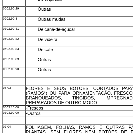
0602.90.29
Outras
0602.90.8
Outras mudas
0602.90.81
De cana-de-açúcar
0602.90.82
De videira
0602.90.83
De café
0602.90.89
Outras
0602.90.90
Outras
06.03
FLORES E SEUS BOTÕES, CORTADOS PAR
(RAMOS*) OU PARA ORNAMENTAÇÃO, FRESCO
BRANQUEADOS, TINGIDOS, IMPREGN
PREPARADOS DE OUTRO MODO
0603.10.00
-Frescos
0603.90.00
-Outros
06.04
FOLHAGEM, FOLHAS, RAMOS E OUTRAS P
PLANTAS, SEM FLORES NEM BOTÕES DE F