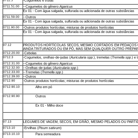
0711.5
-Cogumelos e trufas
0711.51.00
--Cogumelos do gênero
Agaricus
Ex 01 - Com água salgada, sulfurada ou adicionada de outras substâncias
0711.59.00
--Outros
Ex 01 - Com água salgada, sulfurada ou adicionada de outras substâncias
0711.90.00
-Outros produtos hortícolas; misturas de produtos hortícolas
Ex 01 - Com água salgada, sulfurada ou adicionada de outras substâncias
07.12
PRODUTOS HORTÍCOLAS SECOS, MESMO CORTADOS EM PEDAÇOS O
AINDA TRITURADOS OU EM PÓ, MAS SEM QUALQUER OUTRO PREPA
0712.20.00
-Cebolas
0712.3
-Cogumelos, orelhas-de-judas (
Auricularia spp
.), tremelas (
Tremella spp
.) e 
0712.31.00
--Cogumelos do gênero
Agaricus
0712.32.00
--Orelhas-de-judas (
Auricularia spp
.)
0712.33.00
--Tremelas (
Tremella spp
.)
0712.39.00
--Outros
0712.90
-Outros produtos hortícolas; misturas de produtos hortícolas
0712.90.10
Alho em pó
0712.90.90
Outros
Ex 01 - Milho doce
07.13
LEGUMES DE VAGEM, SECOS, EM GRÃO, MESMO PELADOS OU PART
0713.10
-Ervilhas (
Pisum sativum
)
0713.10.10
Para semeadura