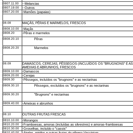
0807.11.00
--Melancias
0807.19.00
--Outros
0807.20.00
-Mamões (papaias)
08.08
MAÇÃS, PÊRAS E MARMELOS, FRESCOS
0808.10.00
-Maçãs
0808.20
-Pêras e marmelos
0808.20.10
Pêras
0808.20.20
Marmelos
08.09
DAMASCOS, CEREJAS, PÊSSEGOS (INCLUÍDOS OS "BRUGNONS" E AS
AMEIXAS E ABRUNHOS, FRESCOS
0809.10.00
-Damascos
0809.20.00
-Cerejas
0809.30
-Pêssegos, incluídos os "brugnons" e as nectarinas
0809.30.10
Pêssegos, excluídos os "brugnons" e as nectarinas
0809.30.20
"Brugnons" e nectarinas
0809.40.00
-Ameixas e abrunhos
08.10
OUTRAS FRUTAS FRESCAS
0810.10.00
-Morangos
0810.20.00
-Framboesas, amoras (incluídas as silvestres) e amoras-framboesas
0810.30.00
-Groselhas, incluído o "cassis"
0810.40.00
-Airelas, mirtilos e outras frutas do gênero
Vaccinium