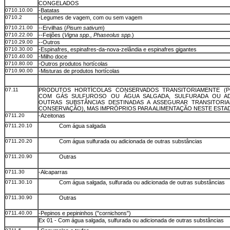
CONGELADOS
0710.10.00
-Batatas
0710.2
-Legumes de vagem, com ou sem vagem
0710.21.00
--Ervilhas (
Pisum sativum
)
0710.22.00
--Feijões (
Vigna spp., Phaseolus spp.
)
0710.29.00
--Outros
0710.30.00
-Espinafres, espinafres-da-nova-zelândia e espinafres gigantes
0710.40.00
-Milho doce
0710.80.00
-Outros produtos hortícolas
0710.90.00
-Misturas de produtos hortícolas
07.11
PRODUTOS HORTÍCOLAS CONSERVADOS TRANSITORIAMENTE (P
COM GÁS SULFUROSO OU ÁGUA SALGADA, SULFURADA OU AD
OUTRAS SUBSTÂNCIAS DESTINADAS A ASSEGURAR TRANSITORI
CONSERVAÇÃO), MAS IMPRÓPRIOS PARA ALIMENTAÇÃO NESTE ESTA
0711.20
-Azeitonas
0711.20.10
Com água salgada
0711.20.20
Com água sulfurada ou adicionada de outras substâncias
0711.20.90
Outras
0711.30
-Alcaparras
0711.30.10
Com água salgada, sulfurada ou adicionada de outras substâncias
0711.30.90
Outras
0711.40.00
-Pepinos e pepininhos ("cornichons")
Ex 01 - Com água salgada, sulfurada ou adicionada de outras substâncias