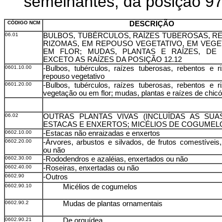
semelhantes, da posição 97
CÓDIGO NCM
DESCRIÇÃO
06.01
BULBOS, TUBÉRCULOS, RAÍZES TUBEROSAS, R
RIZOMAS, EM REPOUSO VEGETATIVO, EM VEG
EM FLOR; MUDAS, PLANTAS E RAÍZES, DE 
EXCETO AS RAÍZES DA POSIÇÃO 12.12
0601.10.00
-Bulbos, tubérculos, raízes tuberosas, rebentos e 
repouso vegetativo
0601.20.00
-Bulbos, tubérculos, raízes tuberosas, rebentos e 
vegetação ou em flor; mudas, plantas e raízes de chicó
06.02
OUTRAS PLANTAS VIVAS (INCLUÍDAS AS SUAS
ESTACAS E ENXERTOS; MICÉLIOS DE COGUMEL
0602.10.00
-Estacas não enraizadas e enxertos
0602.20.00
-Árvores, arbustos e silvados, de frutos comestíveis
ou não
0602.30.00
-Rododendros e azaléias, enxertados ou não
0602.40.00
-Roseiras, enxertadas ou não
0602.90
-Outros
0602.90.10
Micélios de cogumelos
0602.90.2
Mudas de plantas ornamentais
0602.90.21
De orquídea