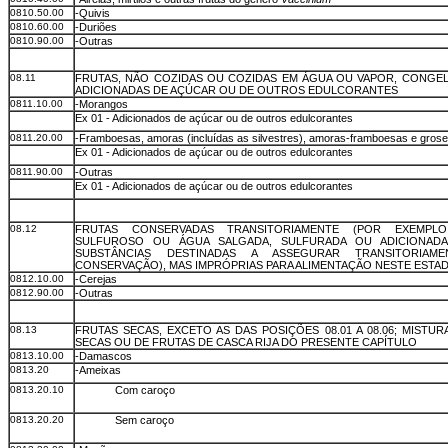
0810.50.00
-Quivis
0810.60.00
-Duriões
0810.90.00
-Outras
08.11
FRUTAS, NÃO COZIDAS OU COZIDAS EM ÁGUA OU VAPOR, CONGE
ADICIONADAS DE AÇÚCAR OU DE OUTROS EDULCORANTES
0811.10.00
-Morangos
Ex 01 - Adicionados de açúcar ou de outros edulcorantes
0811.20.00
-Framboesas, amoras (incluídas as silvestres), amoras-framboesas
e grose
Ex 01 - Adicionados de açúcar ou de outros edulcorantes
0811.90.00
-Outras
Ex 01 - Adicionados de açúcar ou de outros edulcorantes
08.12
FRUTAS CONSERVADAS TRANSITORIAMENTE (POR EXEMPL
SULFUROSO OU ÁGUA SALGADA, SULFURADA OU ADICIONAD
SUBSTÂNCIAS DESTINADAS A ASSEGURAR TRANSITORIAM
CONSERVAÇÃO), MAS IMPRÓPRIAS PARA ALIMENTAÇÃO NESTE ESTA
0812.10.00
-Cerejas
0812.90.00
-Outras
08.13
FRUTAS SECAS, EXCETO AS DAS POSIÇÕES 08.01 A 08.06; MISTU
SECAS OU DE FRUTAS DE CASCA RIJA DO PRESENTE CAPÍTULO
0813.10.00
-Damascos
0813.20
-Ameixas
0813.20.10
Com caroço
0813.20.20
Sem caroço