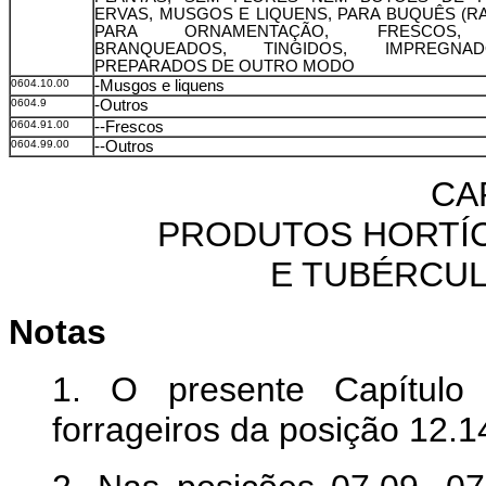
ERVAS, MUSGOS E LIQUENS, PARA BUQUÊS (R
PARA ORNAMENTAÇÃO, FRESCOS,
BRANQUEADOS, TINGIDOS, IMPREGN
PREPARADOS DE OUTRO MODO
0604.10.00
-Musgos e liquens
0604.9
-Outros
0604.91.00
--Frescos
0604.99.00
--Outros
CA
PRODUTOS HORTÍC
E TUBÉRCUL
Notas
1. O presente Capítulo
forrageiros da posição 12.1