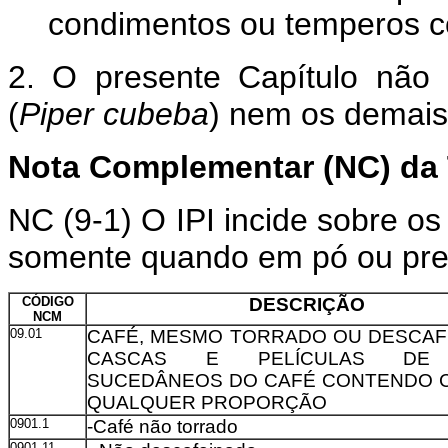
condimentos ou temperos 
2. O presente Capítulo não
(
Piper cubeba
) nem os demais
Nota Complementar (NC) da 
NC (9-1) O IPI incide sobre o
somente quando em pó ou pre
CÓDIGO
DESCRIÇÃO
NCM
09.01
CAFÉ, MESMO TORRADO OU DESCAF
CASCAS E PELÍCULAS DE 
SUCEDÂNEOS DO CAFÉ CONTENDO 
QUALQUER PROPORÇÃO
0901.1
-Café não torrado
0901.11