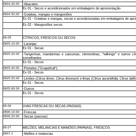
0804.40.00
-Abacates
Ex 01 - Secos e acondicionados em embalagens de apresentação
0804.50.00
-Goiabas, mangas e mangostões
Ex 01 - Goiabas e mangas, secas e acondicionadas em embalagens de apr
Ex 02 - Mangostões secos
08.05
CÍTRICOS, FRESCOS OU SECOS
0805.10.00
-Laranjas
Ex 01 - Secas
0805.20.00
-Tangerinas, mandarinas e satsumas; clementinas, "wilkings" e outros cít
semelhantes
Ex 01 - Secos
0805.40.00
-Pomelos ("Grapefruit")
Ex 01 - Secos
0805.50.00
-Limões (
Citrus limon, Citrus limonum
) e limas (
Citrus aurantifolia, Citrus latifo
Ex 01 - Secos
0805.90.00
-Outros
Ex 01 - Secos
08.06
UVAS FRESCAS OU SECAS (PASSAS)
0806.10.00
-Frescas
0806.20.00
-Secas (passas)
08.07
MELÕES, MELANCIAS E MAMÕES (PAPAIAS), FRESCOS
0807.1
-Melões e melancias