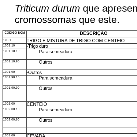
Triticum durum
que apresen
cromossomas que este.
CÓDIGO NCM
DESCRIÇÃO
10.01
TRIGO E MISTURA DE TRIGO COM CENTEIO
1001.10
-Trigo duro
1001.10.10
Para semeadura
1001.10.90
Outros
1001.90
-Outros
1001.90.10
Para semeadura
1001.90.90
Outros
1002.00
CENTEIO
1002.00.10
Para semeadura
1002.00.90
Outros
1003.00
CEVADA