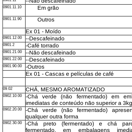
--Não descafeinado
0901.11.10
Em grão
0901.11.90
Outros
Ex 01 - Moído
0901.12.00
--Descafeinado
0901.2
-Café torrado
0901.21.00
--Não descafeinado
0901.22.00
--Descafeinado
0901.90.00
-Outros
Ex 01 - Cascas e películas de café
09.02
CHÁ, MESMO AROMATIZADO
0902.10.00
-Chá verde (não fermentado) em em
imediatas de conteúdo não superior a 3k
0902.20.00
-Chá verde (não fermentado) aprese
qualquer outra forma
0902.30.00
-Chá preto (fermentado) e chá parc
fermentado, em embalagens imedi