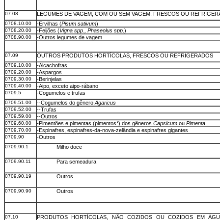
07.08
LEGUMES DE VAGEM, COM OU SEM VAGEM, FRESCOS OU REFRIGE
0708.10.00
-Ervilhas (
Pisum sativum
)
0708.20.00
-Feijões (
Vigna spp., Phaseolus spp
.)
0708.90.00
-Outros legumes de vagem
07.09
OUTROS PRODUTOS HORTÍCOLAS, FRESCOS OU REFRIGERADOS
0709.10.00
-Alcachofras
0709.20.00
-Aspargos
0709.30.00
-Berinjelas
0709.40.00
-Aipo, exceto aipo-rábano
0709.5
-Cogumelos e trufas
0709.51.00
--Cogumelos do gênero
Agaricus
0709.52.00
--Trufas
0709.59.00
--Outros
0709.60.00
-Pimentões e pimentas (pimentos*) dos gêneros
Capsicum
ou
Pimenta
0709.70.00
-Espinafres, espinafres-da-nova-zelândia e espinafres gigantes
0709.90
-Outros
0709.90.1
Milho doce
0709.90.11
Para semeadura
0709.90.19
Outros
0709.90.90
Outros
07.10
PRODUTOS HORTÍCOLAS, NÃO COZIDOS OU COZIDOS EM ÁGU