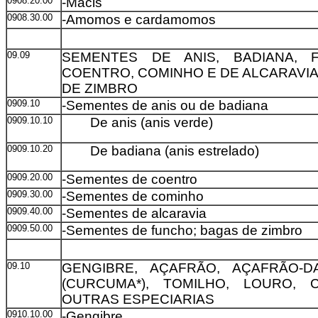
0908.20.00
-Macis
0908.30.00
-Amomos e cardamomos
09.09
SEMENTES DE ANIS, BADIANA, 
COENTRO, COMINHO E DE ALCARAVIA
DE ZIMBRO
0909.10
-Sementes de anis ou de badiana
0909.10.10
De anis (anis verde)
0909.10.20
De badiana (anis estrelado)
0909.20.00
-Sementes de coentro
0909.30.00
-Sementes de cominho
0909.40.00
-Sementes de alcaravia
0909.50.00
-Sementes de funcho; bagas de zimbro
09.10
GENGIBRE, AÇAFRÃO, AÇAFRÃO-D
(CURCUMA*), TOMILHO, LOURO, 
OUTRAS ESPECIARIAS
0910.10.00
-Gengibre