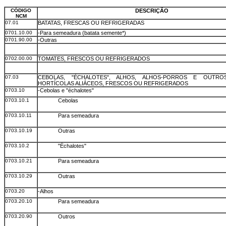
CÓDIGO
DESCRIÇÃO
NCM
07.01
BATATAS, FRESCAS OU REFRIGERADAS
0701.10.00
-Para semeadura (batata semente*)
0701.90.00
-Outras
0702.00.00
TOMATES, FRESCOS OU REFRIGERADOS
07.03
CEBOLAS, "ÉCHALOTES", ALHOS, ALHOS-PORROS E OUTR
HORTÍCOLAS ALIÁCEOS, FRESCOS OU REFRIGERADOS
0703.10
-Cebolas e "échalotes"
0703.10.1
Cebolas
0703.10.11
Para semeadura
0703.10.19
Outras
0703.10.2
"Échalotes"
0703.10.21
Para semeadura
0703.10.29
Outras
0703.20
-Alhos
0703.20.10
Para semeadura
0703.20.90
Outros