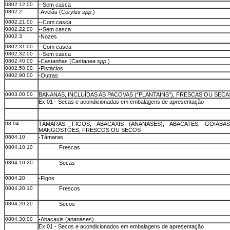
0802.12.00
--Sem casca
0802.2
-Avelãs (
Corylus spp
.)
0802.21.00
--Com casca
0802.22.00
--Sem casca
0802.3
-Nozes
0802.31.00
--Com casca
0802.32.00
--Sem casca
0802.40.00
-Castanhas (
Castanea spp
.)
0802.50.00
-Pistácios
0802.90.00
-Outras
0803.00.00
BANANAS, INCLUÍDAS AS PACOVAS ("PLANTAINS"), FRESCAS OU SECA
Ex 01 - Secas e acondicionadas em embalagens de apresentação
08.04
TÂMARAS, FIGOS, ABACAXIS (ANANASES), ABACATES, GOIAB
MANGOSTÕES, FRESCOS OU SECOS
0804.10
-Tâmaras
0804.10.10
Frescas
0804.10.20
Secas
0804.20
-Figos
0804.20.10
Frescos
0804.20.20
Secos
0804.30.00
-Abacaxis (ananases)
Ex 01 - Secos e acondicionados em embalagens de apresentação