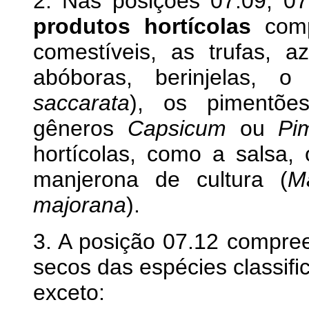
2. Nas posições 07.09, 07
produtos hortícolas
comp
comestíveis, as trufas, az
abóboras, berinjelas, 
saccarata
), os pimentõe
gêneros
Capsicum
ou
Pi
hortícolas, como a salsa, 
manjerona de cultura (
M
majorana
).
3. A posição 07.12 compree
secos das espécies classifi
exceto: