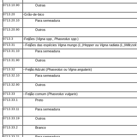
0713.10.90
Outras
0713.20
-Grão-de-bico
0713.20.10
Para semeadura
0713.20.90
Outros
0713.3
-Feijões (
Vigna spp., Phaseolus spp
.)
0713.31
--Feijões das espécies
Vigna mungo (L.)Hepper ou Vigna radiata (L.)Wilczek
0713.31.10
Para semeadura
0713.31.90
Outros
0713.32
--Feijão Adzuki (
Phaseolus ou Vigna angularis
)
0713.32.10
Para semeadura
0713.32.90
Outros
0713.33
--Feijão comum (
Phaseolus vulgaris
)
0713.33.1
Preto
0713.33.11
Para semeadura
0713.33.19
Outros
0713.33.2
Branco
0713.33.21
Para semeadura