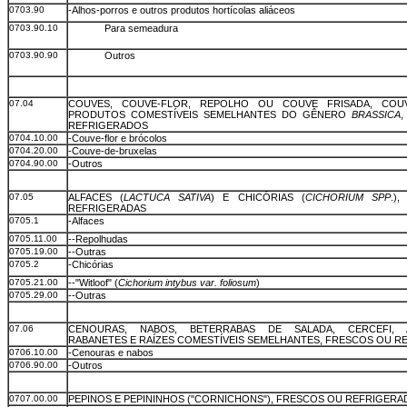
0703.90
-Alhos-porros e outros produtos hortícolas aliáceos
0703.90.10
Para semeadura
0703.90.90
Outros
07.04
COUVES, COUVE-FLOR, REPOLHO OU COUVE FRISADA, COU
PRODUTOS COMESTÍVEIS SEMELHANTES DO GÊNERO
BRASSICA
REFRIGERADOS
0704.10.00
-Couve-flor e brócolos
0704.20.00
-Couve-de-bruxelas
0704.90.00
-Outros
07.05
ALFACES (
LACTUCA SATIVA
) E CHICÓRIAS (
CICHORIUM SPP
.)
REFRIGERADAS
0705.1
-Alfaces
0705.11.00
--Repolhudas
0705.19.00
--Outras
0705.2
-Chicórias
0705.21.00
--"Witloof" (
Cichorium intybus var. foliosum
)
0705.29.00
--Outras
07.06
CENOURAS, NABOS, BETERRABAS DE SALADA, CERCEFI, A
RABANETES E RAÍZES COMESTÍVEIS SEMELHANTES, FRESCOS OU 
0706.10.00
-Cenouras e nabos
0706.90.00
-Outros
0707.00.00
PEPINOS E PEPININHOS ("CORNICHONS"), FRESCOS OU REFRIGER