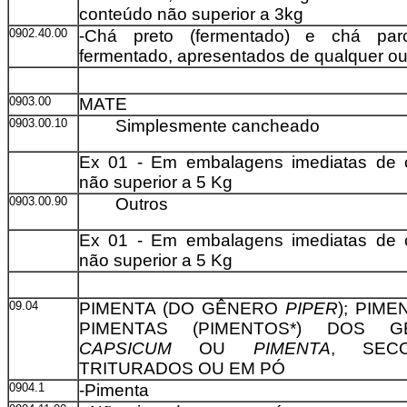
conteúdo não superior a 3kg
0902.40.00
-Chá preto (fermentado) e chá parc
fermentado, apresentados de qualquer ou
0903.00
MATE
0903.00.10
Simplesmente cancheado
Ex 01 - Em embalagens imediatas de 
não superior a 5 Kg
0903.00.90
Outros
Ex 01 - Em embalagens imediatas de 
não superior a 5 Kg
09.04
PIMENTA (DO GÊNERO
PIPER
); PIM
PIMENTAS (PIMENTOS*) DOS G
CAPSICUM
OU
PIMENTA
, SEC
TRITURADOS OU EM PÓ
0904.1
-Pimenta