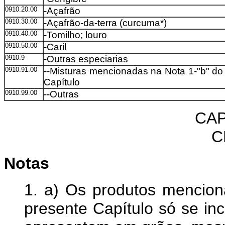
0910.20.00
-Açafrão
0910.30.00
-Açafrão-da-terra (curcuma*)
0910.40.00
-Tomilho; louro
0910.50.00
-Caril
0910.9
-Outras especiarias
0910.91.00
--Misturas mencionadas na Nota 1-"b" do
Capítulo
0910.99.00
--Outras
CAP
C
Notas
1. a) Os produtos mencion
presente Capítulo só se i