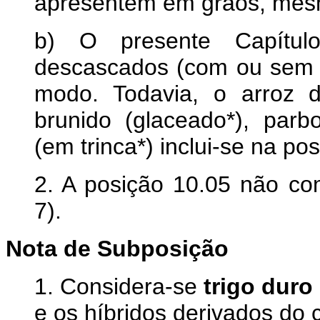
apresentem em grãos, mesm
b) O presente Capítu
descascados (com ou sem p
modo. Todavia, o arroz d
brunido (glaceado*), parb
(em trinca*) inclui-se na po
2. A posição 10.05 não co
7).
Nota de Subposição
1. Considera-se
trigo duro
e os híbridos derivados do 