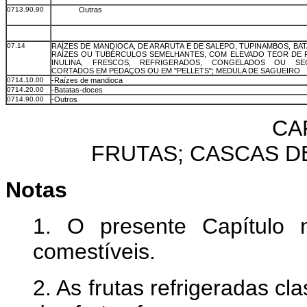
0713.90.90
Outras
07.14
RAÍZES DE MANDIOCA, DE ARARUTA E DE SALEPO, TUPINAMBOS, BA
RAÍZES OU TUBÉRCULOS SEMELHANTES, COM ELEVADO TEOR DE 
INULINA, FRESCOS, REFRIGERADOS, CONGELADOS OU S
CORTADOS EM PEDAÇOS OU EM "PELLETS"; MEDULA DE SAGUEIRO
0714.10.00
-Raízes de mandioca
0714.20.00
-Batatas-doces
0714.90.00
-Outros
CA
FRUTAS; CASCAS D
Notas
1. O presente Capítulo 
comestíveis.
2. As frutas refrigeradas c