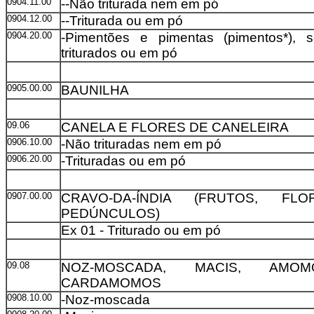
0904.11.00
--Não triturada nem em pó
0904.12.00
--Triturada ou em pó
0904.20.00
-Pimentões e pimentas (pimentos*), 
triturados ou em pó
0905.00.00
BAUNILHA
09.06
CANELA E FLORES DE CANELEIRA
0906.10.00
-Não trituradas nem em pó
0906.20.00
-Trituradas ou em pó
0907.00.00
CRAVO-DA-ÍNDIA (FRUTOS, FL
PEDÚNCULOS)
Ex 01 - Triturado ou em pó
09.08
NOZ-MOSCADA, MACIS, AMO
CARDAMOMOS
0908.10.00
-Noz-moscada