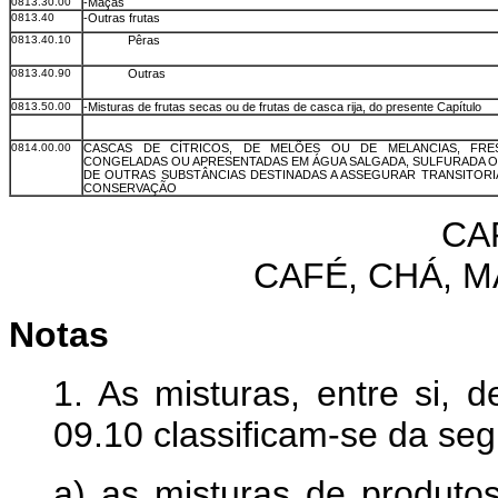
0813.30.00
-Maçãs
0813.40
-Outras frutas
0813.40.10
Pêras
0813.40.90
Outras
0813.50.00
-Misturas de frutas secas ou de frutas de casca rija, do presente Capítulo
0814.00.00
CASCAS DE CÍTRICOS, DE MELÕES OU DE MELANCIAS, FRES
CONGELADAS OU APRESENTADAS EM ÁGUA SALGADA, SULFURADA O
DE OUTRAS SUBSTÂNCIAS DESTINADAS A ASSEGURAR TRANSITORI
CONSERVAÇÃO
CA
CAFÉ, CHÁ, M
Notas
1. As misturas, entre si, 
09.10 classificam-se da seg
a) as misturas de produt