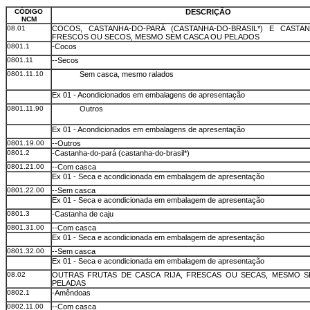
CÓDIGO
DESCRIÇÃO
NCM
08.01
COCOS, CASTANHA-DO-PARÁ (CASTANHA-DO-BRASIL*) E CASTA
FRESCOS OU SECOS, MESMO SEM CASCA OU PELADOS
0801.1
-Cocos
0801.11
--Secos
0801.11.10
Sem casca, mesmo ralados
Ex 01 - Acondicionados em embalagens de apresentação
0801.11.90
Outros
Ex 01 - Acondicionados em embalagens de apresentação
0801.19.00
--Outros
0801.2
-Castanha-do-pará (castanha-do-brasil*)
0801.21.00
--Com casca
Ex 01 - Seca e acondicionada em embalagem de apresentação
0801.22.00
--Sem casca
Ex 01 - Seca e acondicionada em embalagem de apresentação
0801.3
-Castanha de caju
0801.31.00
--Com casca
Ex 01 - Seca e acondicionada em embalagem de apresentação
0801.32.00
--Sem casca
Ex 01 - Seca e acondicionada em embalagem de apresentação
08.02
OUTRAS FRUTAS DE CASCA RIJA, FRESCAS OU SECAS, MESMO 
PELADAS
0802.1
-Amêndoas
0802.11.00
--Com casca