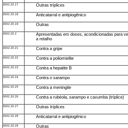
3002.20.17
Outras tríplices
3002.20.18
Anticatarral e antipiogênico
3002.20.19
Outras
3002.20.2
Apresentadas em doses, acondicionadas para v
a retalho
3002.20.21
Contra a gripe
3002.20.22
Contra a poliomielite
3002.20.23
Contra a hepatite B
3002.20.24
Contra o sarampo
3002.20.25
Contra a meningite
3002.20.26
Contra a rubéola, sarampo e caxumba (tríplice)
3002.20.27
Outras tríplices
3002.20.28
Anticatarral e antipiogênico
3002.20.29
Outras