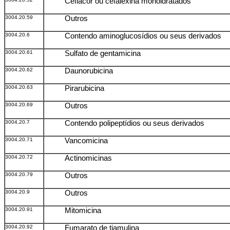
Ceflacor ou cefalexina monoidratados
3004.20.59
Outros
3004.20.6
Contendo aminoglucosídios ou seus derivados
3004.20.61
Sulfato de gentamicina
3004.20.62
Daunorubicina
3004.20.63
Pirarubicina
3004.20.69
Outros
3004.20.7
Contendo polipeptídios ou seus derivados
3004.20.71
Vancomicina
3004.20.72
Actinomicinas
3004.20.79
Outros
3004.20.9
Outros
3004.20.91
Mitomicina
3004.20.92
Fumarato de tiamulina