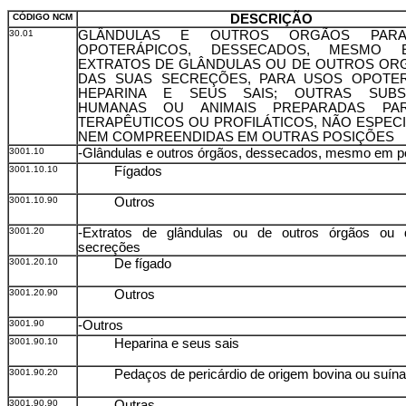
CÓDIGO NCM
DESCRIÇÃO
30.01
GLÂNDULAS E OUTROS ORGÃOS PAR
OPOTERÁPICOS, DESSECADOS, MESMO 
EXTRATOS DE GLÂNDULAS OU DE OUTROS OR
DAS SUAS SECREÇÕES, PARA USOS OPOTER
HEPARINA E SEUS SAIS; OUTRAS SUBS
HUMANAS OU ANIMAIS PREPARADAS PAR
TERAPÊUTICOS OU PROFILÁTICOS, NÃO ESPEC
NEM COMPREENDIDAS EM OUTRAS POSIÇÕES
3001.10
-Glândulas e outros órgãos, dessecados, mesmo em p
3001.10.10
Fígados
3001.10.90
Outros
3001.20
-Extratos de glândulas ou de outros órgãos ou
secreções
3001.20.10
De fígado
3001.20.90
Outros
3001.90
-Outros
3001.90.10
Heparina e seus sais
3001.90.20
Pedaços de pericárdio de origem bovina ou suína
3001.90.90
Outras