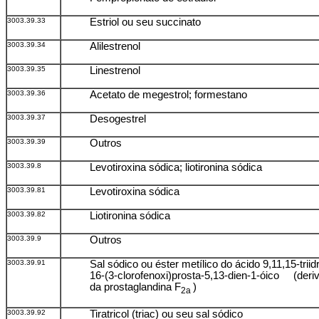
3003.39.33
Estriol ou seu succinato
3003.39.34
Alilestrenol
3003.39.35
Linestrenol
3003.39.36
Acetato de megestrol; formestano
3003.39.37
Desogestrel
3003.39.39
Outros
3003.39.8
Levotiroxina sódica; liotironina sódica
3003.39.81
Levotiroxina sódica
3003.39.82
Liotironina sódica
3003.39.9
Outros
3003.39.91
Sal sódico ou éster metílico do ácido 9,11,15-triid
16-(3-clorofenoxi)prosta-5,13-dien-1-óico (deri
da prostaglandina F
)
2a
3003.39.92
Tiratricol (triac) ou seu sal sódico