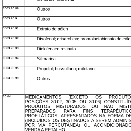
3003.90.89
Outros
3003.90.9
Outros
3003.90.91
Extrato de pólen
3003.90.92
Disofenol; crisarobina; bromolactobionato de cálc
3003.90.93
Diclofenaco resinato
3003.90.94
Silimarina
3003.90.95
Propofol; bussulfano; mitotano
3003.90.99
Outros
30.04
MEDICAMENTOS (EXCETO OS PRODUT
POSIÇÕES 30.02, 30.05 OU 30.06) CONSTITU
PRODUTOS MISTURADOS OU NÃO MISTU
PREPARADOS PARA FINS TERAPÊUTI
PROFILÁTICOS, APRESENTADOS NA FORMA D
(INCLUÍDOS OS DESTINADOS A SEREM ADMIN
POR VIA PERCUTÂNEA) OU ACONDICIONAD
VENDA A RETALHO