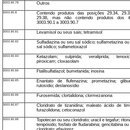
3003.90.79
Outros
3003.90.8
Contendo produtos das posições 29.34, 29.
29.38, mas não contendo produtos dos i
3003.90.1 a 3003.90.7
3003.90.81
Levamisol ou seus sais; tetramisol
3003.90.82
Sulfadiazina ou seu sal sódico; sulfametazina ou
sal sódico; sulfametoxazol
3003.90.83
Ketazolam; sulpirida; veraliprida; tenoxi
piroxicam; cloxasolam
3003.90.84
Ftalilsulfatiazol; bumetanida; inosina
3003.90.85
Enantato de flufenazina; prometazina; glibur
rutosídio; deslanosídio
3003.90.86
Furosemida; clortalidona; clormezanona
3003.90.87
Cloridrato de tizanidina; maleato ácido de timo
furazolidona; cetoconazol
3003.90.88
Topotecan ou seu cloridrato; uracil e tegafur; riton
tenipósido; fosfato de fludarabina; gencitabina ou
cloridrato; efavirenz