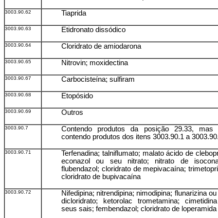
3003.90.62
Tiaprida
3003.90.63
Etidronato dissódico
3003.90.64
Cloridrato de amiodarona
3003.90.65
Nitrovin; moxidectina
3003.90.67
Carbocisteína; sulfiram
3003.90.68
Etopósido
3003.90.69
Outros
3003.90.7
Contendo produtos da posição 29.33, mas
contendo produtos dos itens 3003.90.1 a 3003.90
3003.90.71
Terfenadina; talniflumato; malato ácido de clebopr
econazol ou seu nitrato; nitrato de isocona
flubendazol; cloridrato de mepivacaína; trimetopr
cloridrato de bupivacaína
3003.90.72
Nifedipina; nitrendipina; nimodipina; flunarizina o
dicloridrato; ketorolac trometamina; cimetidin
seus sais; fembendazol; cloridrato de loperamida