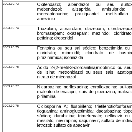
3003.90.73
Oxifendazol; albendazol ou seu sulfóxi
mebendazol; alizaprida; amisulprida;
mercaptopurina; praziquantel; metilsulfat
amezínio
3003.90.74
Triazolam; alprazolam; diazepam; clordiazepóx
bromazepam; oxazepam; mazindol; cloridrat
petidina; droperidol
3003.90.75
Fenitoína ou seu sal sódico; benzetimida ou
cloridrato; minoxidil; cloridrato de buspir
pirazinamida; isoniazida
3003.90.76
Ácido 2-(2-metil-3-cloroanilina)nicotínico ou seu
de lisina; metronidazol ou seus sais; azatiopr
nitrato de miconazol
3003.90.77
Nicarbazina; norfloxacina; enrofloxacina; sultopr
maleato de enalapril; sais de piperazina; maleat
pirilamina
3003.90.78
Ciclosporina A; fluspirileno; trietilenotiofosforam
tioguanina; aminoglutetimida; dacarbazina; tiope
sódico; idarubicina; trimetrexato; nelfinavir ou
mesilato; nevirapine; saquinavir; sulfato de indina
letrozol; sulfato de abacavir