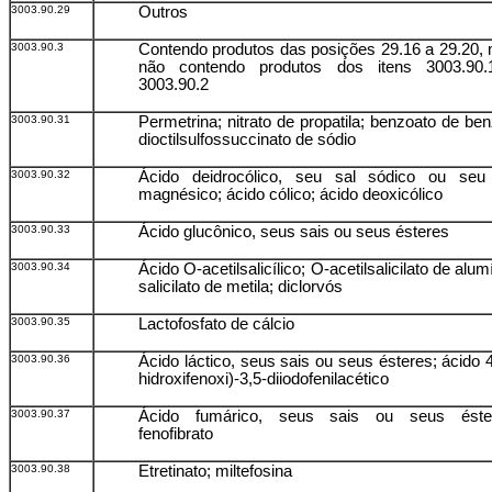
3003.90.29
Outros
3003.90.3
Contendo produtos das posições 29.16 a 29.20,
não contendo produtos dos itens 3003.90
3003.90.2
3003.90.31
Permetrina; nitrato de propatila; benzoato de benz
dioctilsulfossuccinato de sódio
3003.90.32
Ácido deidrocólico, seu sal sódico ou seu
magnésico; ácido cólico; ácido deoxicólico
3003.90.33
Ácido glucônico, seus sais ou seus ésteres
3003.90.34
Ácido O-acetilsalicílico; O-acetilsalicilato de alum
salicilato de metila; diclorvós
3003.90.35
Lactofosfato de cálcio
3003.90.36
Ácido láctico, seus sais ou seus ésteres; ácido 4
hidroxifenoxi)-3,5-diiodofenilacético
3003.90.37
Ácido fumárico, seus sais ou seus éste
fenofibrato
3003.90.38
Etretinato; miltefosina