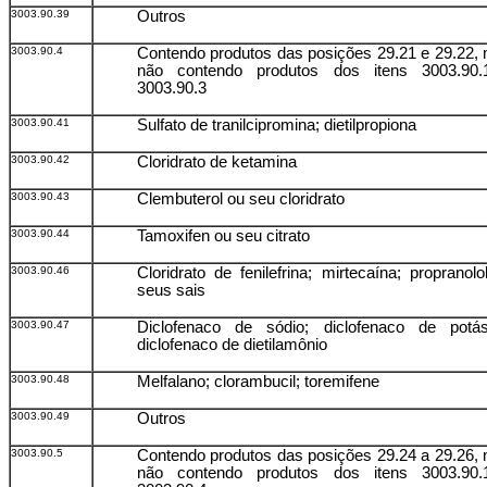
3003.90.39
Outros
3003.90.4
Contendo produtos das posições 29.21 e 29.22,
não contendo produtos dos itens 3003.90
3003.90.3
3003.90.41
Sulfato de tranilcipromina; dietilpropiona
3003.90.42
Cloridrato de ketamina
3003.90.43
Clembuterol ou seu cloridrato
3003.90.44
Tamoxifen ou seu citrato
3003.90.46
Cloridrato de fenilefrina; mirtecaína; propranolo
seus sais
3003.90.47
Diclofenaco de sódio; diclofenaco de potás
diclofenaco de dietilamônio
3003.90.48
Melfalano; clorambucil; toremifene
3003.90.49
Outros
3003.90.5
Contendo produtos das posições 29.24 a 29.26,
não contendo produtos dos itens 3003.90