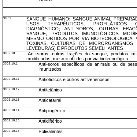
30.02
SANGUE HUMANO; SANGUE ANIMAL PREPARA
USOS TERAPÊUTICOS, PROFILÁTICOS
DIAGNÓSTICO; ANTI-SOROS, OUTRAS FRA
SANGUE, PRODUTOS IMUNOLÓGICOS MODIF
MESMO OBTIDOS POR VIA BIOTECNOLÓGICA; 
TOXINAS, CULTURAS DE MICRORGANISMOS 
LEVEDURAS) E PRODUTOS SEMELHANTES
3002.10
-Anti-soros, outras frações do sangue, produtos im
modificados, mesmo obtidos por via biotecnológica
3002.10.1
Anti-soros específicos de animais ou de pes
imunizados
3002.10.11
Antiofídicos e outros antivenenosos
3002.10.12
Antitetânico
3002.10.13
Anticatarral
3002.10.14
Antipiogênico
3002.10.15
Antidiftérico
3002.10.16
Polivalentes