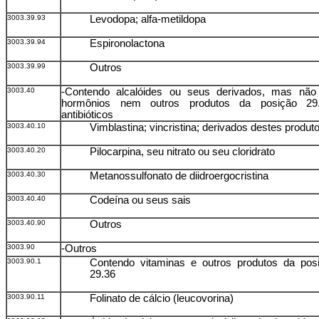
3003.39.93
Levodopa; alfa-metildopa
3003.39.94
Espironolactona
3003.39.99
Outros
3003.40
-Contendo alcalóides ou seus derivados, mas não
hormônios nem outros produtos da posição 29
antibióticos
3003.40.10
Vimblastina; vincristina; derivados destes produt
3003.40.20
Pilocarpina, seu nitrato ou seu cloridrato
3003.40.30
Metanossulfonato de diidroergocristina
3003.40.40
Codeína ou seus sais
3003.40.90
Outros
3003.90
-Outros
3003.90.1
Contendo vitaminas e outros produtos da pos
29.36
3003.90.11
Folinato de cálcio (leucovorina)