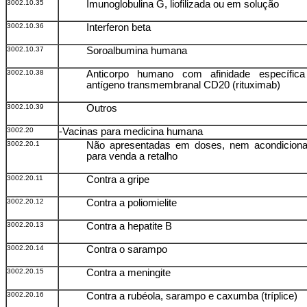
3002.10.35
Imunoglobulina G, liofilizada ou em solução
3002.10.36
Interferon beta
3002.10.37
Soroalbumina humana
3002.10.38
Anticorpo humano com afinidade específic
antígeno transmembranal CD20 (rituximab)
3002.10.39
Outros
3002.20
-Vacinas para medicina humana
3002.20.1
Não apresentadas em doses, nem acondicion
para venda a retalho
3002.20.11
Contra a gripe
3002.20.12
Contra a poliomielite
3002.20.13
Contra a hepatite B
3002.20.14
Contra o sarampo
3002.20.15
Contra a meningite
3002.20.16
Contra a rubéola, sarampo e caxumba (tríplice)