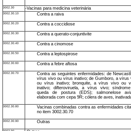
3002.30
-Vacinas para medicina veterinária
3002.30.10
Contra a raiva
3002.30.20
Contra a coccidiose
3002.30.30
Contra a querato-conjuntivite
3002.30.40
Contra a cinomose
3002.30.50
Contra a leptospirose
3002.30.60
Contra a febre aftosa
3002.30.70
Contra as seguintes enfermidades: de Newcastl
vírus vivo ou vírus inativo; de Gumboro, a vírus 
ou vírus inativo; bronquite, a vírus vivo ou v
inativo; difteroviruela, a vírus vivo; síndrom
queda de postura (EDS); salmonelose aviá
elaborada com cepa 9R; cólera de aves, inativad
3002.30.80
Vacinas combinadas contra as enfermidades cit
no item 3002.30.70
3002.30.90
Outras
3002.90