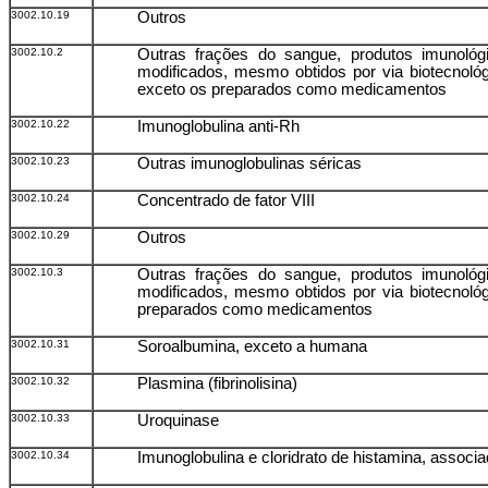
3002.10.19
Outros
3002.10.2
Outras frações do sangue, produtos imunológ
modificados, mesmo obtidos por via biotecnológ
exceto os preparados como medicamentos
3002.10.22
Imunoglobulina anti-Rh
3002.10.23
Outras imunoglobulinas séricas
3002.10.24
Concentrado de fator VIII
3002.10.29
Outros
3002.10.3
Outras frações do sangue, produtos imunológ
modificados, mesmo obtidos por via biotecnológ
preparados como medicamentos
3002.10.31
Soroalbumina, exceto a humana
3002.10.32
Plasmina (fibrinolisina)
3002.10.33
Uroquinase
3002.10.34
Imunoglobulina e cloridrato de histamina, associ