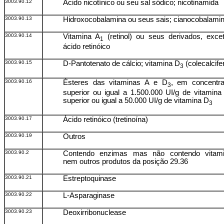
3003.90.12
Ácido nicotínico ou seu sal sódico; nicotinamida
3003.90.13
Hidroxocobalamina ou seus sais; cianocobalami
3003.90.14
Vitamina A
(retinol) ou seus derivados, exce
1
ácido retinóico
3003.90.15
D-Pantotenato de cálcio; vitamina D
(colecalcifer
3
3003.90.16
Ésteres das vitaminas A e D
, em concentr
3
superior ou igual a 1.500.000 UI/g de vitamina
superior ou igual a 50.000 UI/g de vitamina D
3
3003.90.17
Ácido retinóico (tretinoína)
3003.90.19
Outros
3003.90.2
Contendo enzimas mas não contendo vitam
nem outros produtos da posição 29.36
3003.90.21
Estreptoquinase
3003.90.22
L-Asparaginase
3003.90.23
Deoxirribonuclease