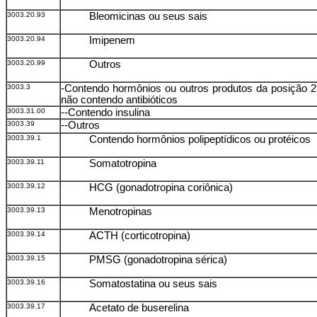
3003.20.93
Bleomicinas ou seus sais
3003.20.94
Imipenem
3003.20.99
Outros
3003.3
-Contendo hormônios ou outros produtos da posição 
não contendo antibióticos
3003.31.00
--Contendo insulina
3003.39
--Outros
3003.39.1
Contendo hormônios polipeptídicos ou protéicos
3003.39.11
Somatotropina
3003.39.12
HCG (gonadotropina coriônica)
3003.39.13
Menotropinas
3003.39.14
ACTH (corticotropina)
3003.39.15
PMSG (gonadotropina sérica)
3003.39.16
Somatostatina ou seus sais
3003.39.17
Acetato de buserelina