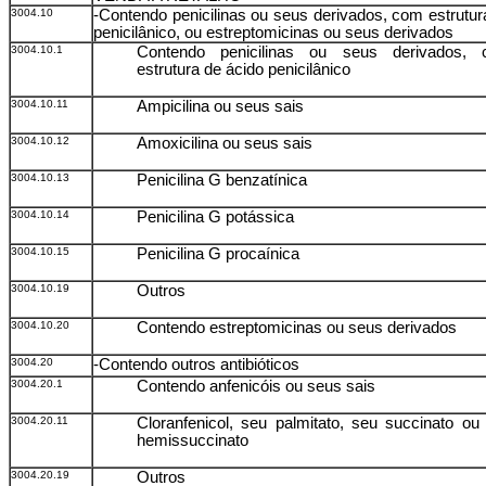
3004.10
-Contendo penicilinas ou seus derivados, com estrutur
penicilânico, ou estreptomicinas ou seus derivados
3004.10.1
Contendo penicilinas ou seus derivados,
estrutura de ácido penicilânico
3004.10.11
Ampicilina ou seus sais
3004.10.12
Amoxicilina ou seus sais
3004.10.13
Penicilina G benzatínica
3004.10.14
Penicilina G potássica
3004.10.15
Penicilina G procaínica
3004.10.19
Outros
3004.10.20
Contendo estreptomicinas ou seus derivados
3004.20
-Contendo outros antibióticos
3004.20.1
Contendo anfenicóis ou seus sais
3004.20.11
Cloranfenicol, seu palmitato, seu succinato ou
hemissuccinato
3004.20.19
Outros