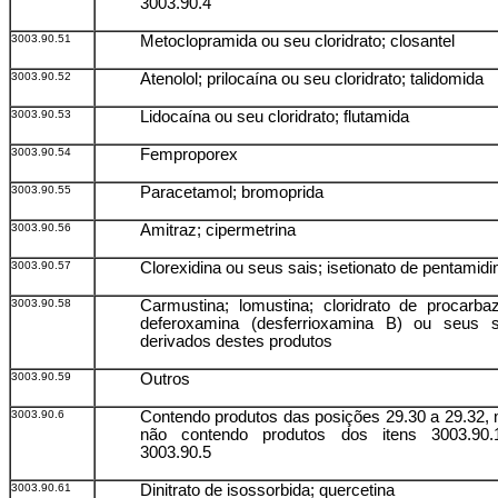
3003.90.4
3003.90.51
Metoclopramida ou seu cloridrato; closantel
3003.90.52
Atenolol; prilocaína ou seu cloridrato; talidomida
3003.90.53
Lidocaína ou seu cloridrato; flutamida
3003.90.54
Femproporex
3003.90.55
Paracetamol; bromoprida
3003.90.56
Amitraz; cipermetrina
3003.90.57
Clorexidina ou seus sais; isetionato de pentamidi
3003.90.58
Carmustina; lomustina; cloridrato de procarbaz
deferoxamina (desferrioxamina B) ou seus s
derivados destes produtos
3003.90.59
Outros
3003.90.6
Contendo produtos das posições 29.30 a 29.32,
não contendo produtos dos itens 3003.90
3003.90.5
3003.90.61
Dinitrato de isossorbida; quercetina