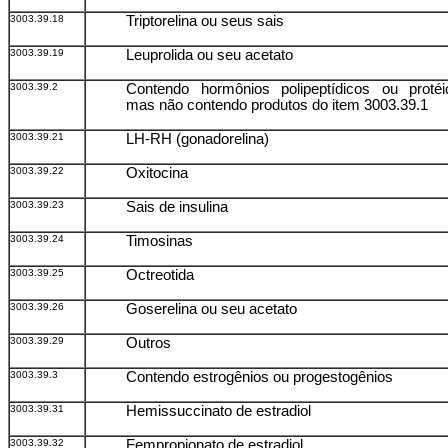
3003.39.18
Triptorelina ou seus sais
3003.39.19
Leuprolida ou seu acetato
3003.39.2
Contendo hormônios polipeptídicos ou protéi
mas não contendo produtos do item 3003.39.1
3003.39.21
LH-RH (gonadorelina)
3003.39.22
Oxitocina
3003.39.23
Sais de insulina
3003.39.24
Timosinas
3003.39.25
Octreotida
3003.39.26
Goserelina ou seu acetato
3003.39.29
Outros
3003.39.3
Contendo estrogênios ou progestogênios
3003.39.31
Hemissuccinato de estradiol
3003.39.32
Fempropionato de estradiol