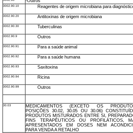
-Outros
3002.90.10
Reagentes de origem microbiana para diagnóstic
3002.90.20
Antitoxinas de origem microbiana
3002.90.30
Tuberculinas
3002.90.9
Outros
3002.90.91
Para a saúde animal
3002.90.92
Para a saúde humana
3002.90.93
Saxitoxina
3002.90.94
Ricina
3002.90.99
Outros
30.03
MEDICAMENTOS (EXCETO OS PRODUT
POSIÇÕES 30.02, 30.05 OU 30.06) CONSTITU
PRODUTOS MISTURADOS ENTRE SI, PREPARAD
FINS TERAPÊUTICOS OU PROFILÁTICOS, 
APRESENTADOS EM DOSES NEM ACONDIC
PARA VENDA A RETALHO