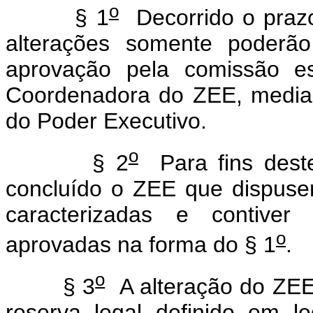
o
§ 1
Decorrido o praz
alterações somente poderão
aprovação pela comissão e
Coordenadora do ZEE, mediante
do Poder Executivo.
o
§ 2
Para fins deste
concluído o ZEE que dispuse
caracterizadas e contiver 
o
aprovadas na forma do § 1
.
o
§ 3
A alteração do ZEE 
reserva legal definido em l