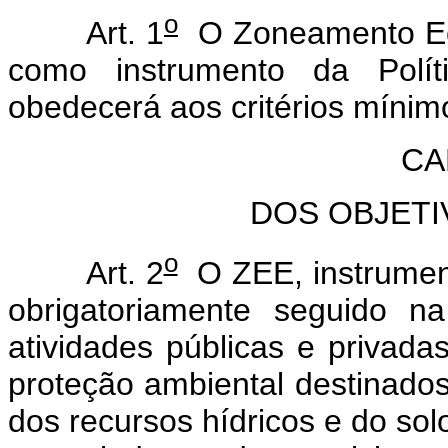
o
Art. 1
O Zoneamento Eco
como instrumento da Polít
obedecerá aos critérios mínim
CA
DOS OBJETI
o
Art. 2
O ZEE, instrumento
obrigatoriamente seguido n
atividades públicas e privad
proteção ambiental destinados
dos recursos hídricos e do sol