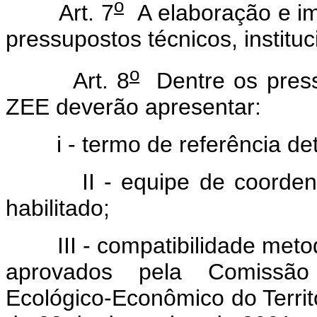
o
Art. 7
A elaboração e i
pressupostos técnicos, instituc
o
Art. 8
Dentre os press
ZEE deverão apresentar:
i - termo de referência det
II - equipe de coordenaçã
habilitado;
III - compatibilidade metodol
aprovados pela Comissã
Ecológico-Econômico do Territó