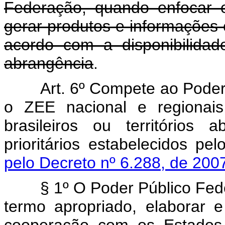
Federação, quando enfocar e
gerar produtos e informações
acordo com a disponibilida
abrangência
.
Art. 6º Compete ao Poder
o ZEE nacional e regionais
brasileiros ou territórios
prioritários estabelecidos p
pelo Decreto nº 6.288, de 2007
§ 1º O Poder Público Feder
termo apropriado, elaborar 
cooperação com os Estados, 