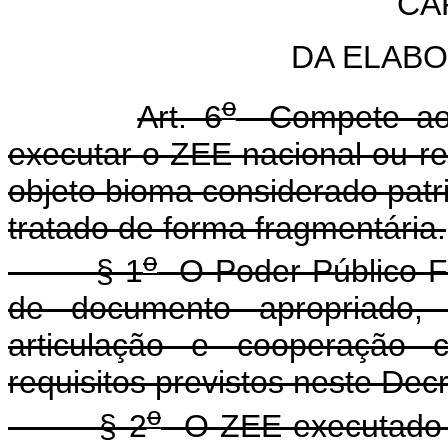
CAP
DA ELAB
o
Art. 6
Compete ao P
executar o ZEE nacional ou re
objeto bioma considerado patr
tratado de forma fragmentária.
o
§ 1
O Poder Público Fe
de documento apropriado,
articulação e cooperação 
requisitos previstos neste Decr
o
§ 2
O ZEE executado p