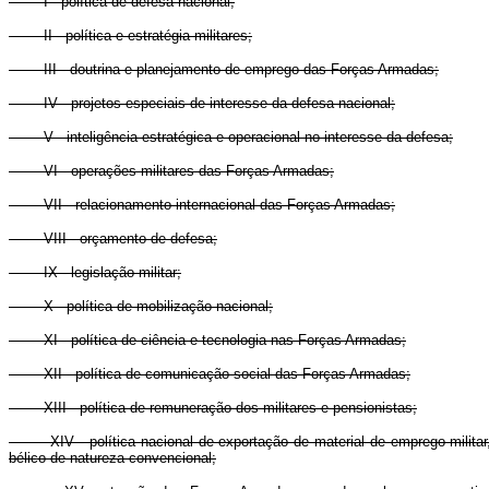
I - política de defesa nacional;
II - política e estratégia militares;
III - doutrina e planejamento de emprego das Forças Armadas;
IV - projetos especiais de interesse da defesa nacional;
V - inteligência estratégica e operacional no interesse da defesa;
VI - operações militares das Forças Armadas;
VII - relacionamento internacional das Forças Armadas;
VIII - orçamento de defesa;
IX - legislação militar;
X - política de mobilização nacional;
XI - política de ciência e tecnologia nas Forças Armadas;
XII - política de comunicação social das Forças Armadas;
XIII - política de remuneração dos militares e pensionistas;
XIV - política nacional de exportação de material de emprego militar, 
bélico de natureza convencional;