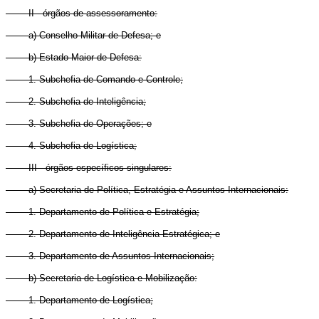
II - órgãos de assessoramento:
a) Conselho Militar de Defesa; e
b) Estado-Maior de Defesa:
1. Subchefia de Comando e Controle;
2. Subchefia de Inteligência;
3. Subchefia de Operações; e
4. Subchefia de Logística;
III - órgãos específicos singulares:
a) Secretaria de Política, Estratégia e Assuntos Internacionais:
1. Departamento de Política e Estratégia;
2. Departamento de Inteligência Estratégica; e
3. Departamento de Assuntos Internacionais;
b) Secretaria de Logística e Mobilização:
1. Departamento de Logística;