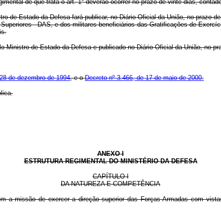
mental de que trata o art. 1° deverão ocorrer no prazo de vinte dias, contad
stro de Estado da Defesa fará publicar, no Diário Oficial da União, no prazo d
periores - DAS, e dos militares beneficiários das Gratificações de Exercíci
is.
lo Ministro de Estado da Defesa e publicado no Diário Oficial da União, no p
 28 de dezembro de 1994
, e o
Decreto nº 3.466, de 17 de maio de 2000.
lica.
ANEXO I
ESTRUTURA REGIMENTAL DO MINISTÉRIO DA DEFESA
CAPÍTULO I
DA NATUREZA E COMPETÊNCIA
a missão de exercer a direção superior das Forças Armadas com vistas a