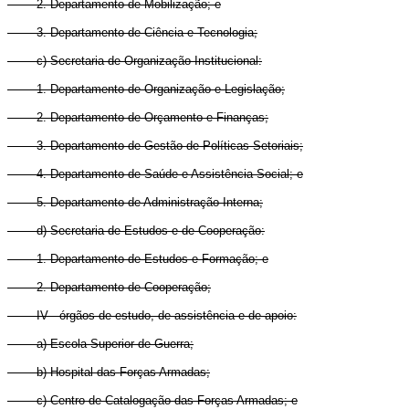
2. Departamento de Mobilização; e
3. Departamento de Ciência e Tecnologia;
c) Secretaria de Organização Institucional:
1. Departamento de Organização e Legislação;
2. Departamento de Orçamento e Finanças;
3. Departamento de Gestão de Políticas Setoriais;
4. Departamento de Saúde e Assistência Social; e
5. Departamento de Administração Interna;
d) Secretaria de Estudos e de Cooperação:
1. Departamento de Estudos e Formação; e
2. Departamento de Cooperação;
IV - órgãos de estudo, de assistência e de apoio:
a) Escola Superior de Guerra;
b) Hospital das Forças Armadas;
c) Centro de Catalogação das Forças Armadas; e