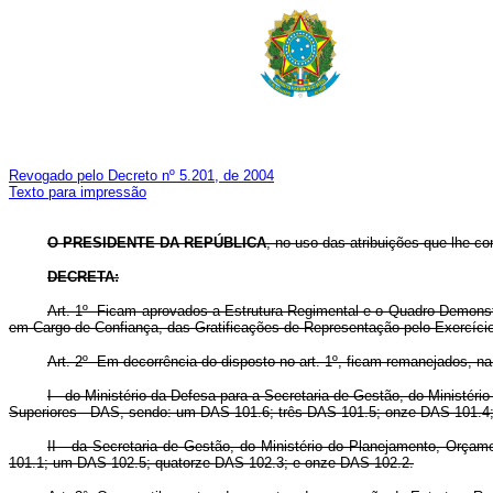
Revogado pelo Decreto nº 5.201, de 2004
Texto para impressão
O
PRESIDENTE DA REPÚBLICA
, no uso das atribuições que lhe con
DECRETA:
Art. 1º Ficam aprovados a Estrutura Regimental e o Quadro Demonst
em Cargo de Confiança, das Gratificações de Representação pelo Exercício
Art. 2º Em decorrência do disposto no art. 1º, ficam remanejados, n
I - do Ministério da Defesa para a Secretaria de Gestão, do Minist
Superiores - DAS, sendo: um DAS 101.6; três DAS 101.5; onze DAS 101.4;
II - da Secretaria de Gestão, do Ministério do Planejamento, Orça
101.1; um DAS 102.5; quatorze DAS 102.3; e onze DAS 102.2.