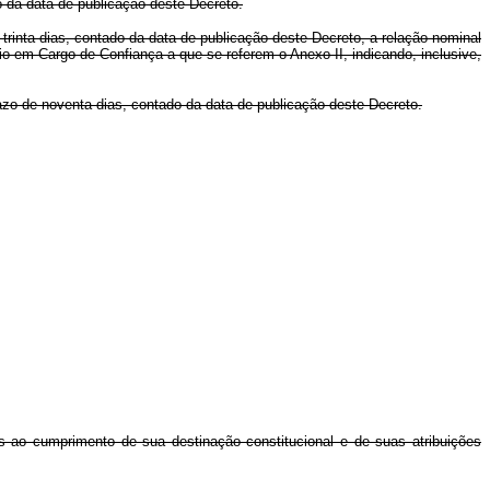
o da data de publicação deste Decreto.
e trinta dias, contado da data de publicação deste Decreto, a relação nominal
o em Cargo de Confiança a que se referem o Anexo II, indicando, inclusive,
razo de noventa dias, contado da data de publicação deste Decreto.
o cumprimento de sua destinação constitucional e de suas atribuições