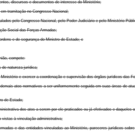
tos, discursos e documentos de interesse do Ministério;
em tramitação no Congresso Nacional;
os pelo Congresso Nacional, pelo Poder Judiciário e pelo Ministério Públi
ão Social das Forças Armadas;
rdens e de segurança do Ministro de Estado; e
nião, compete:
de natureza jurídica;
Ministério e exercer a coordenação e supervisão dos órgãos jurídicos das Fo
os demais atos normativos a ser uniformemente seguida em suas áreas de at
ro de Estado;
nistrativa dos atos a serem por ele praticados ou já efetivados e daqueles 
istas à vinculação administrativa;
as e das entidades vinculadas ao Ministério, pareceres jurídicos sobre q