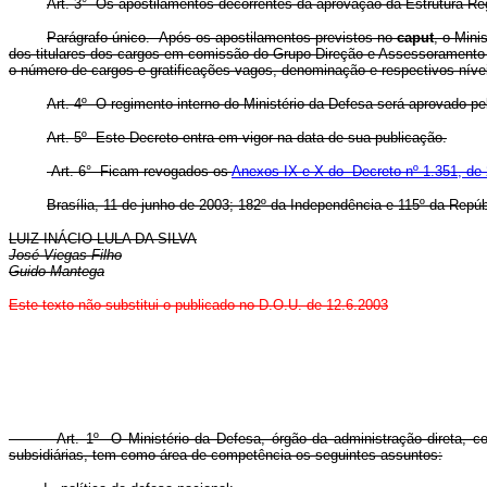
Art. 3° Os apostilamentos decorrentes da aprovação da Estrutura Regi
Parágrafo único. Após os apostilamentos previstos no
caput
, o Mini
dos titulares dos cargos em comissão do Grupo-Direção e Assessoramento Su
o número de cargos e gratificações vagos, denominação e respectivos níve
Art. 4º O regimento interno do Ministério da Defesa será aprovado pe
Art. 5º Este Decreto entra em vigor na data de sua publicação.
Art. 6° Ficam revogados os
Anexos IX e X do Decreto nº 1.351, de
Brasília, 11 de junho de 2003; 182º da Independência e 115º da Repúb
LUIZ INÁCIO LULA DA SILVA
José Viegas Filho
Guido Mantega
Este texto não substitui o publicado no D.O.U. de 12.6.2003
Art. 1º O Ministério da Defesa, órgão da administração direta, com 
subsidiárias, tem como área de competência os seguintes assuntos: