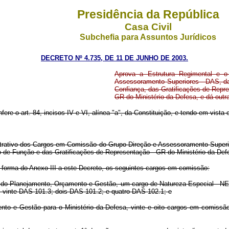
Presidência da República
Casa Civil
Subchefia para Assuntos Jurídicos
DECRETO Nº 4.735, DE 11 DE JUNHO DE 2003.
Aprova a Estrutura Regimental e 
Assessoramento Superiores - DAS, da
Confiança, das Gratificações de Repr
GR do Ministério da Defesa, e dá outr
fere o art. 84, incisos IV e VI, alínea "a", da Constituição, e tendo em vista
rativo dos Cargos em Comissão do Grupo-Direção e Assessoramento Superior
 de Função e das Gratificações de Representação - GR do Ministério da Defe
a forma do Anexo III a este Decreto, os seguintes cargos em comissão:
ério do Planejamento, Orçamento e Gestão, um cargo de Natureza Especial -
 vinte DAS 101.3; dois DAS 101.2; e quatro DAS 102.1; e
mento e Gestão para o Ministério da Defesa, vinte e oito cargos em comis