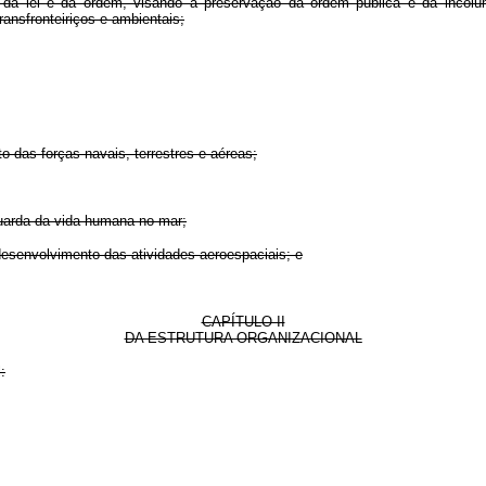
ei e da ordem, visando à preservação da ordem pública e da incolu
ransfronteiriços e ambientais;
das forças navais, terrestres e aéreas;
arda da vida humana no mar;
esenvolvimento das atividades aeroespaciais; e
CAPÍTULO II
DA ESTRUTURA ORGANIZACIONAL
: