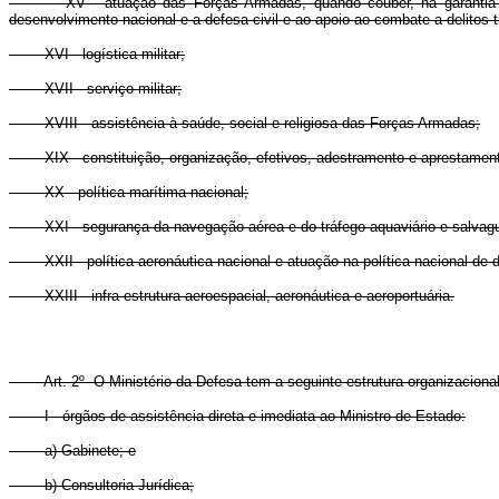
XV - atuação das Forças Armadas, quando couber, na garantia da l
desenvolvimento nacional e a defesa civil e ao apoio ao combate a delitos t
XVI - logística militar;
XVII - serviço militar;
XVIII - assistência à saúde, social e religiosa das Forças Armadas;
XIX - constituição, organização, efetivos, adestramento e aprestamento 
XX - política marítima nacional;
XXI - segurança da navegação aérea e do tráfego aquaviário e salvagu
XXII - política aeronáutica nacional e atuação na política nacional de d
XXIII - infra-estrutura aeroespacial, aeronáutica e aeroportuária.
Art. 2º O Ministério da Defesa tem a seguinte estrutura organizacional
I - órgãos de assistência direta e imediata ao Ministro de Estado:
a) Gabinete; e
b) Consultoria Jurídica;