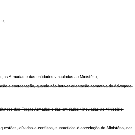
co;
rças Armadas e das entidades vinculadas ao Ministério;
uação e coordenação, quando não houver orientação normativa do Advogado-
oriundos das Forças Armadas e das entidades vinculadas ao Ministério;
uestões, dúvidas e conflitos, submetidos à apreciação do Ministério, nas