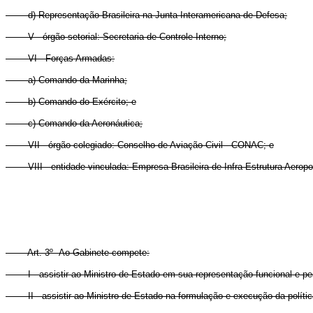
d) Representação Brasileira na Junta Interamericana de Defesa;
V - órgão setorial: Secretaria de Controle Interno;
VI - Forças Armadas:
a) Comando da Marinha;
b) Comando do Exército; e
c) Comando da Aeronáutica;
VII - órgão colegiado: Conselho de Aviação Civil - CONAC; e
VIII - entidade vinculada: Empresa Brasileira de Infra-Estrutura Aerop
Art. 3º Ao Gabinete compete:
I - assistir ao Ministro de Estado em sua representação funcional e pes
II - assistir ao Ministro de Estado na formulação e execução da polític