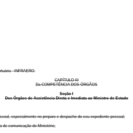
ortuária - INFRAERO.
CAPÍTULO III
Da COMPETÊNCIA DOS ÓRGÃOS
Seção I
Dos Órgãos de Assistência Direta e Imediata ao Ministro de Estado
soal, especialmente no preparo e despacho do seu expediente pessoal;
a de comunicação do Ministério;