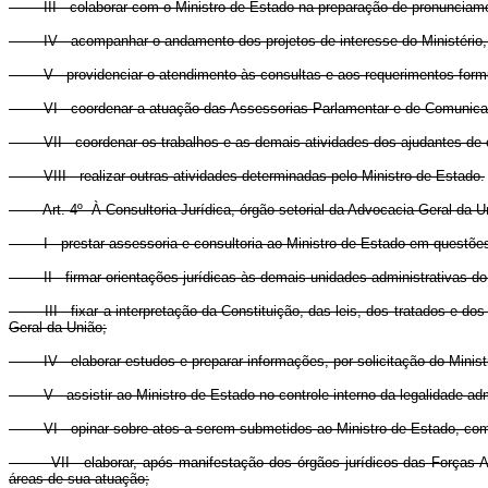
III - colaborar com o Ministro de Estado na preparação de pronunciamen
IV - acompanhar o andamento dos projetos de interesse do Ministério, 
V - providenciar o atendimento às consultas e aos requerimentos formulad
VI - coordenar a atuação das Assessorias Parlamentar e de Comunicaç
VII - coordenar os trabalhos e as demais atividades dos ajudantes-de-o
VIII - realizar outras atividades determinadas pelo Ministro de Estado.
Art. 4º À Consultoria Jurídica, órgão setorial da Advocacia-Geral da U
I - prestar assessoria e consultoria ao Ministro de Estado em questões 
II - firmar orientações jurídicas às demais unidades administrativas do 
III - fixar a interpretação da Constituição, das leis, dos tratados e d
Geral da União;
IV - elaborar estudos e preparar informações, por solicitação do Minist
V - assistir ao Ministro de Estado no controle interno da legalidade admi
VI - opinar sobre atos a serem submetidos ao Ministro de Estado, com v
VII - elaborar, após manifestação dos órgãos jurídicos das Forças Armad
áreas de sua atuação;