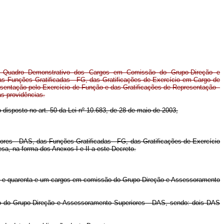
o Quadro Demonstrativo dos Cargos em Comissão do Grupo-Direção e
s Funções Gratificadas - FG, das Gratificações de Exercício em Cargo de
esentação pelo Exercício de Função e das Gratificações de Representação -
as providências.
 o disposto no art. 50 da Lei nº 10.683, de 28 de maio de 2003,
es - DAS, das Funções Gratificadas - FG, das Gratificações de Exercício
sa, na forma dos Anexos I e II a este Decreto.
 NE e quarenta e um cargos em comissão do Grupo-Direção e Assessoramento
são do Grupo-Direção e Assessoramento Superiores - DAS, sendo: dois DAS