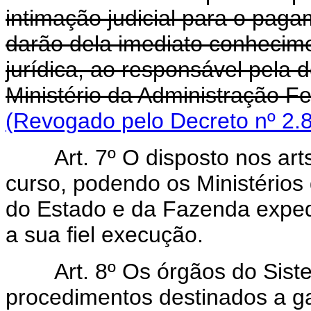
intimação judicial para o pag
darão dela imediato conhecim
jurídica, ao responsável pela d
Ministério da Administração F
(Revogado pelo Decreto nº 2.8
Art.
7º O disposto nos art
curso, podendo os Ministérios
do Estado e da Fazenda exped
a sua fiel execução.
Art.
8º Os órgãos do Sist
procedimentos destinados a g