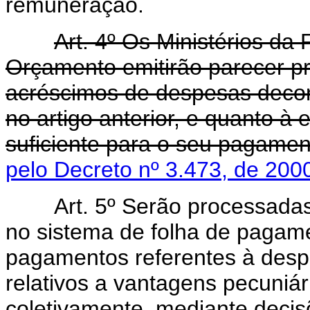
remuneração.
Art.
4º Os Ministérios da
Orçamento emitirão parecer pr
acréscimos de despesas decor
no artigo anterior, e quanto à
suficiente para o seu pagamen
pelo Decreto nº 3.473, de 200
Art. 5º Serão processadas e
no sistema de folha de pagame
pagamentos referentes à despe
relativos a vantagens pecuniár
coletivamente, mediante decisõ