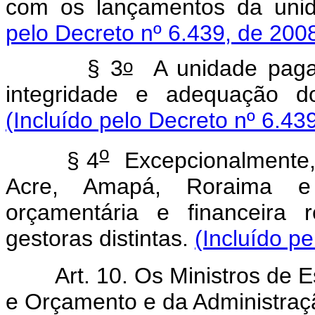
com os lançamentos da uni
pelo Decreto nº 6.439, de 200
o
§ 3
A unidade pagad
integridade e adequação do
(Incluído pelo Decreto nº 6.43
o
§ 4
Excepcionalmente, a 
Acre, Amapá, Roraima e
orçamentária e financeira 
gestoras distintas.
(Incluído p
Art.
10. Os Ministros de 
e Orçamento e da Administraç