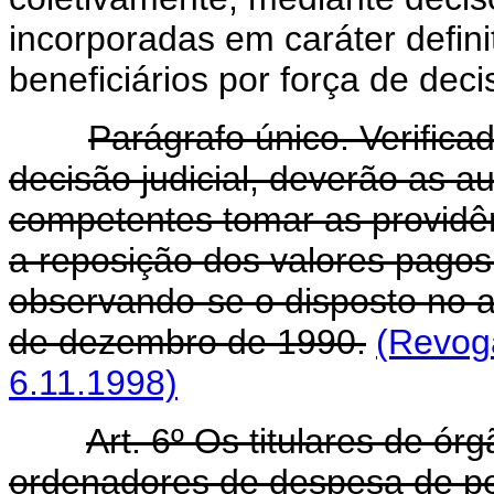
incorporadas em caráter defin
beneficiários por força de dec
Parágrafo único. Verifica
decisão judicial, deverão as a
competentes tomar as providên
a reposição dos valores pagos
observando-se o disposto no art
de dezembro de 1990.
(Revoga
6.11.1998)
Art.
6º Os titulares de ór
ordenadores de despesa de pe