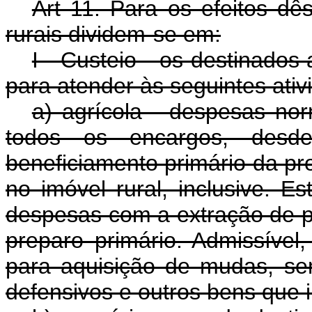
Art 11. Para os efeitos dê
rurais dividem-se em:
I - Custeio - os destinados
para atender às seguintes ativ
a) agrícola - despesas nor
todos os encargos, desd
beneficiamento primário da p
no imóvel rural, inclusive. E
despesas com a extração de p
preparo primário. Admissível,
para aquisição de mudas, sem
defensivos e outros bens que 