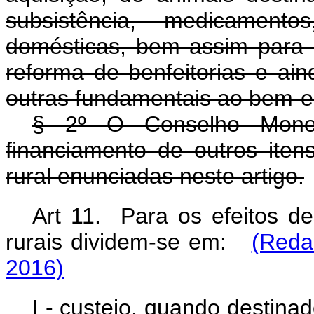
subsistência, medicamentos
domésticas, bem assim para i
reforma de benfeitorias e ai
outras fundamentais ao bem-est
§ 2º O Conselho Monetá
financiamento de outros itens
rural enunciadas neste artigo.
Art 11. Para os efeitos de
rurais dividem-se em:
(Reda
2016)
I - custeio, quando destin