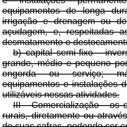
e instalações permanen
equipamentos de longa duraç
irrigação e drenagem ou de
açudagem, e, respeitadas as
desmatamento e destocament
b) capital semi-fixo - inv
grande, médio e pequeno port
engorda ou serviço; máq
equipamentos e instalações d
utilizáveis nessas atividades.
III - Comercialização - os 
rurais, diretamente ou atravé
de suas safras, podendo ser c