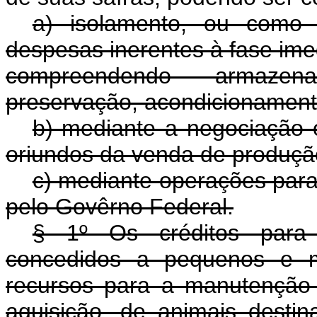
a) isolamento, ou como 
despesas inerentes à fase imed
compreendendo armazena
preservação, acondicionamento
b) mediante a negociação o
oriundos da venda de produçã
c) mediante operações para
pelo Govêrno Federal.
§ 1º Os créditos para 
concedidos a pequenos e mé
recursos para a manutenção d
aquisição, de animais desti