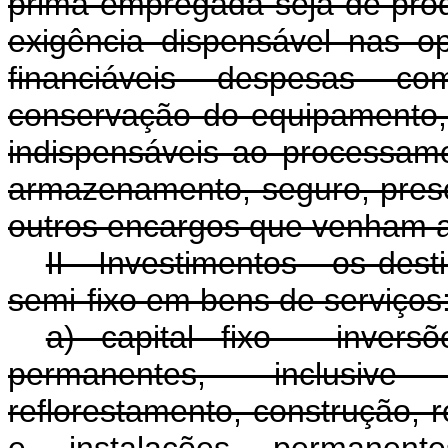
prima empregada seja de pro
exigência dispensável nas o
financiáveis despesas c
conservação do equipamento, 
indispensáveis ao processame
armazenamento, seguro, preser
outros encargos que venham a
II - Investimentos - os des
semi-fixo em bens de serviços
a) capital fixo - inver
permanentes, inclusive
reflorestamento, construção, 