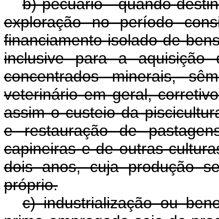
b) pecuário - quando desti
exploração no período consi
financiamento isolado de bens
inclusive para a aquisição 
concentrados minerais, sê
veterinário em geral, correti
assim o custeio da piscicultura
e restauração de pastagens
capineiras e de outras cultura
dois anos, cuja produção s
próprio.
c) industrialização ou ben