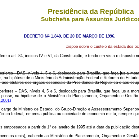
Presidência da República
Subchefia para Assuntos Jurídico
o
DECRETO N
1.840, DE 20 DE MARÇO DE 1996.
Dispõe sobre o custeio da estada dos oc
ere o art. 84, incisos IV e VI, da Constituição, e tendo em vista o disposto n
iores - DAS, níveis 4, 5 e 6, deslocado para Brasília, que faça jus a mora
, na hipótese de o Ministério da Administração Federal e Reforma do Estado n
o, aos titulares dos órgãos essenciais da Presidência da República e aos oc
ores – DAS, níveis 4, 5 e 6, deslocado para Brasília, que faça jus a morad
 posse, na hipótese de o Ministério do Planejamento, Orçamento e Gestão n
.2001)
e cargo de Ministro de Estado, do Grupo-Direção e Assessoramento Superior
ública federal, empresa pública ou sociedade de economia mista, sempre que 
s empossados a partir de 1° de janeiro de 1995 até a data da publicação des
centos reais), cabendo ao Ministério do Planejamento, Orçamento e Gestão f