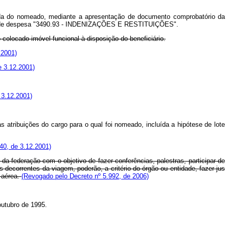
stada do nomeado, mediante a apresentação de documento comprobatório da
ento de despesa "3490.93 - INDENIZAÇÕES E RESTITUIÇÕES".
colocado imóvel funcional à disposição do beneficiário.
.2001)
e 3.12.2001)
 3.12.2001)
s atribuições do cargo para o qual foi nomeado, incluída a hipótese de lote
040, de 3.12.2001)
da federação com o objetivo de fazer conferências, palestras, participar de
ecorrentes da viagem, poderão, a critério do órgão ou entidade, fazer jus
 aérea.
(Revogado pelo Decreto nº 5.992, de 2006)
outubro de 1995.