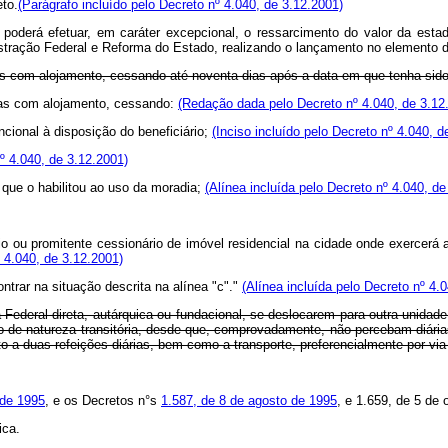
to.
(Parágrafo incluído pelo Decreto nº 4.040, de 3.12.2001)
io poderá efetuar, em caráter excepcional, o ressarcimento do valor da e
ministração Federal e Reforma do Estado, realizando o lançamento no elem
as com alojamento, cessando até noventa dias após a data em que tenha sido 
s com alojamento, cessando:
(Redação dada pelo Decreto nº 4.040, de 3.12
ncional à disposição do beneficiário;
(Inciso incluído pelo Decreto nº 4.040, d
nº 4.040, de 3.12.2001)
 que o habilitou ao uso da moradia;
(Alínea incluída pelo Decreto nº 4.040, de
io ou promitente cessionário de imóvel residencial na cidade onde exercerá a
º 4.040, de 3.12.2001)
trar na situação descrita na alínea "c"."
(Alínea incluída pelo Decreto nº 4.
Federal direta, autárquica ou fundacional, se deslocarem para outra unidade 
de natureza transitória, desde que, comprovadamente, não percebam diárias d
 a duas refeições diárias, bem como a transporte, preferencialmente por via
 de 1995
, e os Decretos n°s
1.587, de 8 de agosto de 1995
, e 1.659, de 5 de 
ica.