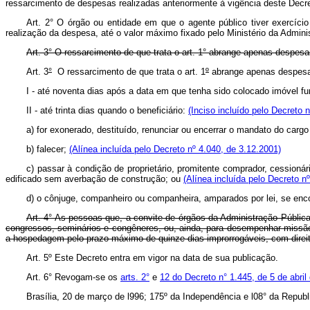
ressarcimento de despesas realizadas anteriormente à vigência deste Decre
Art. 2° O órgão ou entidade em que o agente público tiver exercíc
realização da despesa, até o valor máximo fixado pelo Ministério da Ad
Art. 3° O ressarcimento de que trata o art. 1° abrange apenas despes
Art. 3
°
O ressarcimento de que trata o art. 1
º
abrange apenas despesa
I - até noventa dias após a data em que tenha sido colocado imóvel fu
II - até trinta dias quando o beneficiário:
(Inciso incluído pelo Decreto 
a) for exonerado, destituído, renunciar ou encerrar o mandato do cargo
b) falecer;
(Alínea incluída pelo Decreto nº 4.040, de 3.12.2001)
c) passar à condição de proprietário, promitente comprador, cessionár
edificado sem averbação de construção; ou
(Alínea incluída pelo Decreto n
d) o cônjuge, companheiro ou companheira, amparados por lei, se encon
Art. 4° As pessoas que, a convite de órgãos da Administração Pública 
congressos, seminários e congêneres, ou, ainda, para desempenhar missão 
a hospedagem pelo prazo máximo de quinze dias improrrogáveis, com direito
Art. 5º Este Decreto entra em vigor na data de sua publicação.
Art. 6° Revogam-se os
arts. 2°
e
12 do Decreto n° 1.445, de 5 de abril
Brasília, 20 de março de l996; 175º da Independência e l08° da Republ