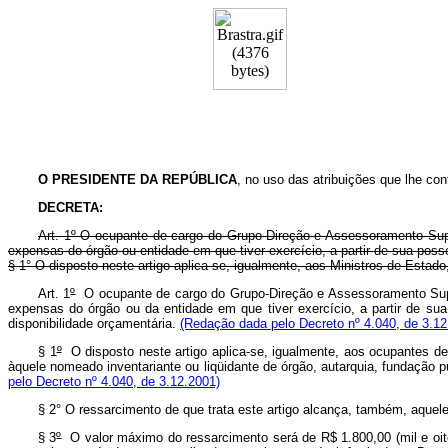
O
PRESIDENTE DA REPÚBLICA
, no uso das atribuições que lhe conf
DECRETA:
Art. 1º O ocupante de cargo do Grupo-Direção e Assessoramento Super
expensas do órgão ou entidade em que tiver exercício, a partir de sua posse
§ 1° O disposto neste artigo aplica-se, igualmente, aos Ministros de Estad
Art. 1
º
O ocupante de cargo do Grupo-Direção e Assessoramento Superi
expensas do órgão ou da entidade em que tiver exercício, a partir de sua
disponibilidade orçamentária.
(Redação dada pelo Decreto nº 4.040, de 3.12
§ 1
º
O disposto neste artigo aplica-se, igualmente, aos ocupantes d
àquele nomeado inventariante ou liqüidante de órgão, autarquia, fundação p
pelo Decreto nº 4.040, de 3.12.2001)
§ 2° O ressarcimento de que trata este artigo alcança, também, aquele
§ 3
º
O valor máximo do ressarcimento será de R$ 1.800,00 (mil e oito