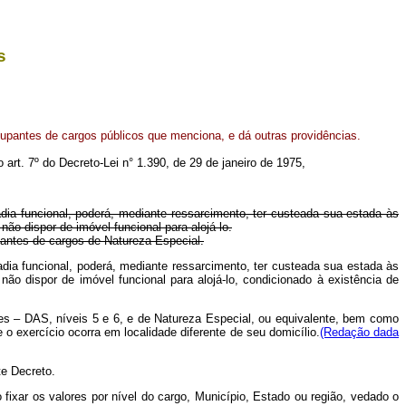
s
upantes de cargos públicos que menciona, e dá outras providências.
o art. 7º do Decreto-Lei n° 1.390, de 29 de janeiro de 1975,
dia funcional, poderá, mediante ressarcimento, ter custeada sua estada às
ão dispor de imóvel funcional para alojá-lo.
upantes de cargos de Natureza Especial.
ia funcional, poderá, mediante ressarcimento, ter custeada sua estada às
ão dispor de imóvel funcional para alojá-lo, condicionado à existência de
es – DAS, níveis 5 e 6, e de Natureza Especial, ou equivalente, bem como
o exercício ocorra em localidade diferente de seu domicílio.
(Redação dada
te Decreto.
ixar os valores por nível do cargo, Município, Estado ou região, vedado o