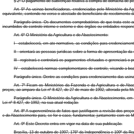
§ 2º O pagamento de subvenção relativa à compra de borracha de pess
Art. 5º As usinas beneficiadoras, credenciadas pelo Ministério da A
equivalente, contendo no verso o atestado do beneficiário de recebimento
Parágrafo único. Os documentos comprobatórios de que trata este ar
incumbidos do controle interno e externo e dos órgãos ou entidades respon
Art. 6º O Ministério da Agricultura e do Abastecimento:
I - estabelecerá, em ato normativo, as condições para credenciament
II - orientará as pessoas jurídicas sobre a forma de apresentação da
Ill - registrará e controlará os pagamentos efetuados e gerenciará 
IV - estabelecerá normas complementares de controle, visando a boa 
Parágrafo único. Dentre as condições para credenciamento das usinas
Art. 7º Ficam os Ministérios da Fazenda e da Agricultura e do Aba
preços, ao amparo da Lei nº 8.427, de 27 de maio de 1992, alterada pela Me
Parágrafo único. O Ministério da Agricultura e do Abastecimento, em
Lei nº 8.427, de 1992, na sua atual redação.
Art. 8º A superveniência de fatos que justifiquem a revisão dos preços
e do Abastecimento para, se for o caso, fundamentar, juntamente com os M
Art. 9º Este Decreto entra em vigor na data de sua publicação.
Brasília, 13 de outubro de 1997; 176º da Independência e 109º da Re