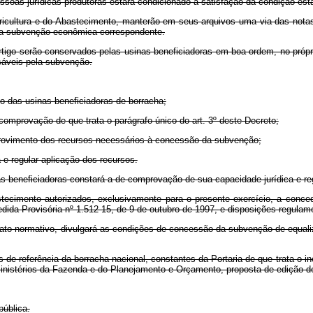
oas jurídicas produtoras estará condicionado à satisfação da condição estabe
gricultura e do Abastecimento, manterão em seus arquivos uma via das notas
 da subvenção econômica correspondente.
tigo serão conservados pelas usinas beneficiadoras em boa ordem, no própr
sáveis pela subvenção.
o das usinas beneficiadoras de borracha;
 comprovação de que trata o parágrafo único do art. 3º deste Decreto;
o provimento dos recursos necessários à concessão da subvenção;
e regular aplicação dos recursos.
 beneficiadoras constará a de comprovação de sua capacidade jurídica e regu
stecimento autorizados, exclusivamente para o presente exercício, a conc
dida Provisória nº 1.512-15, de 9 de outubro de 1997, e disposições regulam
 ato normativo, divulgará as condições de concessão da subvenção de equaliz
 de referência da borracha nacional, constantes da Portaria de que trata o inc
inistérios da Fazenda e do Planejamento e Orçamento, proposta de edição d
pública.