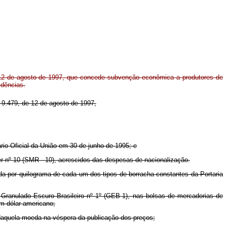
 12 de agosto de 1997, que concede subvenção econômica a produtores de
idências.
º 9.479, de 12 de agosto de 1997,
ário Oficial da União em 30 de junho de 1995; e
er nº 10 (SMR - 10), acrescidos das despesas de nacionalização.
da por quilograma de cada um dos tipos de borracha constantes da Portaria
 Granulado Escuro Brasileiro nº 1º (GEB-1), nas bolsas de mercadorias de
m dólar americano;
o daquela moeda na véspera da publicação dos preços;