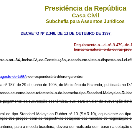
Presidência da República
Casa Civil
Subchefia para Assuntos Jurídicos
DECRETO Nº 2.348, DE 13 DE OUTUBRO DE 1997
.
Regulamenta a Lei nº 9.479, de
borracha natural, e dá outras prov
re o art. 84, inciso IV, da Constituição, e tendo em vista o disposto na Lei n
 agosto de 1997
, corresponderá à diferença entre:
ria nº 187, de 29 de junho de 1995, do Ministério da Fazenda, publicada no Di
omando-se como base referencial o da borracha tipo Standard Malaysian Rubb
elo pagamento da subvenção econômica, publicará o valor da subvenção devi
ural do tipo Standard Malaysian Rubber nº 10 (SMR-10), equivalente ao tipo
icação dos preços, com as respectivas cotações das moedas de negociação e
 anterior, para a moeda brasileira, deverá ser realizada com base na cotaçã