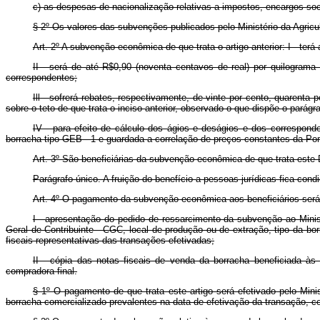
c) as despesas de nacionalização relativas a impostos, encargos soc
§ 2º Os valores das subvenções publicados pelo Ministério da Agricu
Art. 2º A subvenção econômica de que trata o artigo anterior: I - terá
II - será de até R$0,90 (noventa centavos de real) por quilograma
correspondentes;
Ill - sofrerá rebates, respectivamente, de vinte por cento, quarenta 
sobre o teto de que trata o inciso anterior, observado o que dispõe o parágr
IV - para efeito de cálculo dos ágios e deságios e dos correspond
borracha tipo GEB - 1 e guardada a correlação de preços constantes da Portar
Art. 3º São beneficiárias da subvenção econômica de que trata este D
Parágrafo único. A fruição do benefício a pessoas jurídicas fica cond
Art. 4º O pagamento da subvenção econômica aos beneficiários será f
I - apresentação do pedido de ressarcimento da subvenção ao Mini
Geral de Contribuinte - CGC, local de produção ou de extração, tipo da bo
fiscais representativas das transações efetivadas;
II - cópia das notas fiscais de venda da borracha beneficiada às
compradora final.
§ 1º O pagamento de que trata este artigo será efetivado pelo Minis
borracha comercializado prevalentes na data de efetivação da transação, co