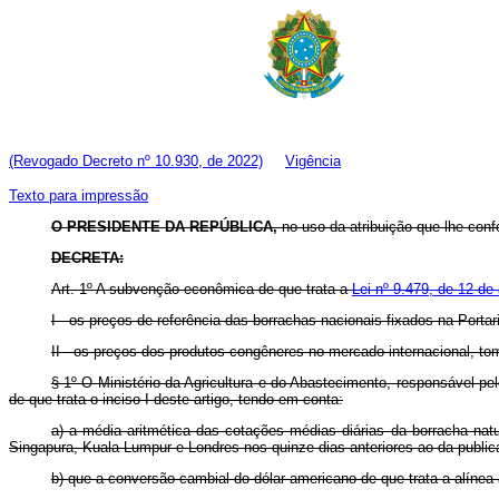
(Revogado Decreto nº 10.930, de 2022)
Vigência
Texto para impressão
O PRESIDENTE DA REPÚBLICA,
no uso da atribuição que lhe confe
DECRETA:
Art. 1º A subvenção econômica de que trata a
Lei nº 9.479, de 12 de
I - os preços de referência das borrachas nacionais fixados na Porta
II - os preços dos produtos congêneres no mercado internacional, t
§ 1º O Ministério da Agricultura e do Abastecimento, responsável p
de que trata o inciso I deste artigo, tendo em conta:
a) a média aritmética das cotações médias diárias da borracha nat
Singapura, Kuala Lumpur e Londres nos quinze dias anteriores ao da publ
b) que a conversão cambial do dólar americano de que trata a alínea