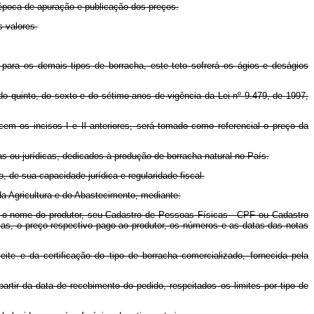
 época de apuração e publicação dos preços.
 valores.
 para os demais tipos de borracha, este teto sofrerá os ágios e deságios
o, do quinto, do sexto e do sétimo anos de vigência da Lei nº 9.479, de 1997,
em os incisos I e Il anteriores, será tomado como referencial o preço da
as ou jurídicas, dedicados à produção de borracha natural no País.
, de sua capacidade jurídica e regularidade fiscal.
da Agricultura e do Abastecimento, mediante:
o o nome do produtor, seu Cadastro de Pessoas Físicas - CPF ou Cadastro
amas, o preço respectivo pago ao produtor, os números e as datas das notas
te e da certificação do tipo de borracha comercializado, fornecida pela
artir da data de recebimento do pedido, respeitados os limites por tipo de