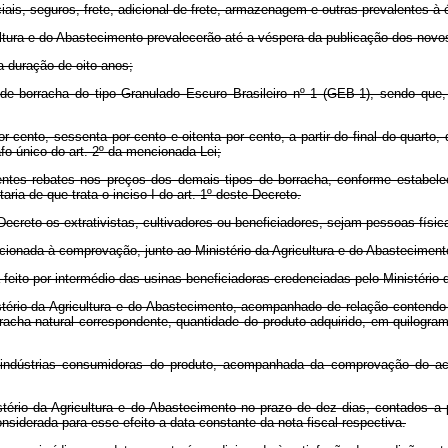
iais, seguros, frete, adicional de frete, armazenagem e outras prevalentes à
ltura e do Abastecimento prevalecerão até a véspera da publicação dos novos
 a duração de oito anos;
 de borracha do tipo Granulado Escuro Brasileiro nº 1 (GEB-1), sendo que,
por cento, sessenta por cento e oitenta por cento, a partir do final do quart
afo único do art. 2º da mencionada Lei;
entes rebates nos preços dos demais tipos de borracha, conforme estabelec
ia de que trata o inciso I do art. 1º deste Decreto.
ecreto os extrativistas, cultivadores ou beneficiadores, sejam pessoas físic
icionada à comprovação, junto ao Ministério da Agricultura e do Abastecimento
eito por intermédio das usinas beneficiadoras credenciadas pelo Ministério 
stério da Agricultura e do Abastecimento, acompanhado de relação contend
rracha natural correspondente, quantidade do produto adquirido, em quilogr
 indústrias consumidoras do produto, acompanhada da comprovação do acei
tério da Agricultura e do Abastecimento no prazo de dez dias, contados a p
nsiderada para esse efeito a data constante da nota fiscal respectiva.