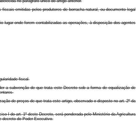
lecida no parágrafo único do artigo anterior.
 fiscais emitidas pelos produtores de borracha natural, ou documento legal
io lugar onde forem contabilizadas as operações, à disposição dos agentes
laridade fiscal.
eder a subvenção de que trata este Decreto sob a forma de equalização de
entares.
ação de preços de que trata este artigo, observado o disposto no art. 2º da
iso I do art. 1º deste Decreto, será ponderada pelo Ministério da Agricultura
e decreto do Poder Executivo.