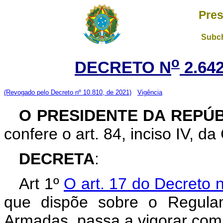
Pres
Subch
o
DECRETO N
2.642
(Revogado pelo Decreto nº 10.810, de 2021)
Vigência
O PRESIDENTE DA REPÚ
confere o art. 84, inciso IV, da
DECRETA
:
Art 1º
O art. 17 do Decreto 
que dispõe sobre o Regula
Armadas, passa a vigorar com