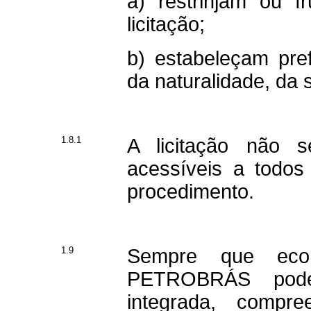
a) restrinjam ou f
licitação;
b) estabeleçam pre
da naturalidade, da s
1.8.1
A licitação não s
acessíveis a todos
procedimento.
1.9
Sempre que econ
PETROBRÁS poderá
integrada, compre