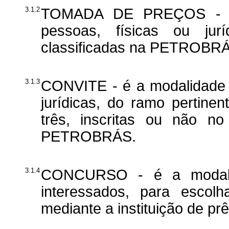
3.1.2
TOMADA DE PREÇOS - é a
pessoas, físicas ou jur
classificadas na PETROBRÁS
3.1.3
CONVITE - é a modalidade d
jurídicas, do ramo pertin
três, inscritas ou não no 
PETROBRÁS.
3.1.4
CONCURSO - é a modalida
interessados, para escolh
mediante a instituição de p