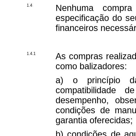
1.4
Nenhuma compra
especificação do se
financeiros necessá
1.4.1
As compras realiz
como balizadores:
a) o princípio d
compatibilidade d
desempenho, obse
condições de manut
garantia oferecidas;
b) condições de aq