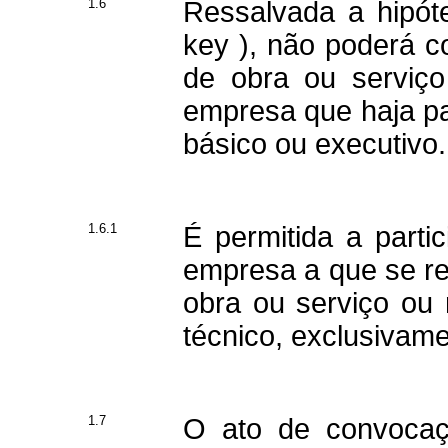
1.6
Ressalvada a hipóte
key ), não poderá c
de obra ou serviço
empresa que haja pa
básico ou executivo.
1.6.1
É permitida a parti
empresa a que se ref
obra ou serviço ou
técnico, exclusiva
1.7
O ato de convocaçã