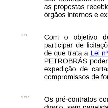
as propostas recebid
órgãos internos e ex
1.11
Com o objetivo d
participar de licit
de que trata a
Lei n
PETROBRÁS poderá 
expedição de carta
compromissos de for
1.11.1
Os pré-contratos con
direito, sem penalid