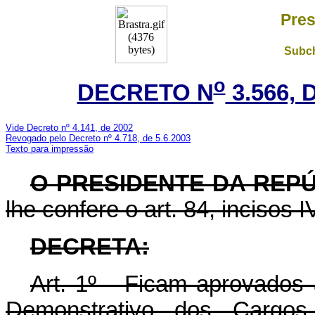
Pres
Subch
o
DECRETO N
3.566, 
Vide Decreto nº 4.141, de 2002
Revogado pelo Decreto nº 4.718, de 5.6.2003
Texto para impressão
O PRESIDENTE DA REP
lhe confere o art. 84, incisos I
DECRETA:
Art. 1º Ficam aprovados 
Demonstrativo dos Carg