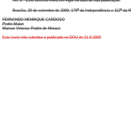
Art. 2
Este Decreto entra em vigor na data de sua publicação.
o
o
Brasília, 20 de setembro de 2000; 179
da Independência e 112
da R
FERNANDO HENRIQUE CARDOSO
Pedro Malan
Marcus Vinicius Pratini de Moraes
E
ste texto não substitui o publicado no DOU de 21.9.2000