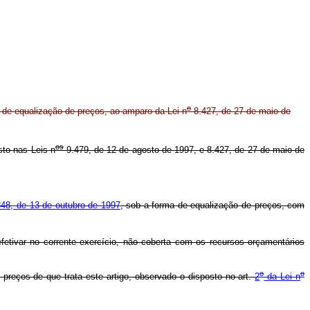
o
de equalização de preços, ao amparo da Lei n
8.427, de 27 de maio de
os
to nas Leis n
9.479, de 12 de agosto de 1997, e 8.427, de 27 de maio de
48, de 13 de outubro de 1997
, sob a forma de equalização de preços, com
fetivar no corrente exercício, não coberta com os recursos orçamentários
o
o
reços de que trata este artigo, observado o disposto no art.
2
da Lei n