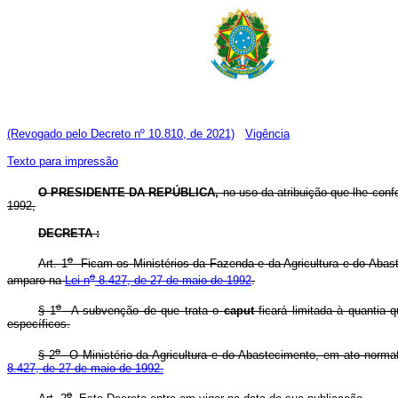
(Revogado pelo Decreto nº 10.810, de 2021)
Vigência
Texto para impressão
O PRESIDENTE DA REPÚBLICA,
no uso da atribuição que lhe co
1992,
DECRETA :
o
Art. 1
Ficam os Ministérios da Fazenda e da Agricultura e do Abas
o
amparo na
Lei n
8.427, de 27 de maio de 1992
.
o
§ 1
A subvenção de que trata o
caput
ficará limitada à quantia
específicos.
o
§ 2
O Ministério da Agricultura e do Abastecimento, em ato normat
8.427, de 27 de maio de 1992.
o