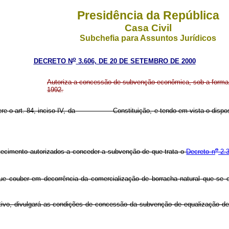
Presidência da República
Casa Civil
Subchefia para Assuntos Jurídicos
o
DECRETO N
3.606, DE 20 DE SETEMBRO DE 2000
Autoriza a concessão de subvenção econômica, sob a forma 
1992.
nfere o art. 84, inciso IV, da Constituição, e tendo em vista o dispos
o
tecimento autorizados a conceder a subvenção de que trata o
Decreto n
2.3
 que couber em decorrência da comercialização de borracha natural que se e
ivo, divulgará as condições de concessão da subvenção de equalização de p