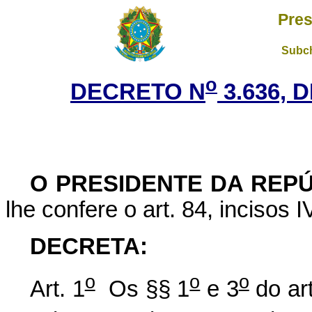
Pres
Subch
o
DECRETO N
3.636, 
O PRESIDENTE DA REP
lhe confere o art. 84, incisos I
DECRETA
:
o
o
o
Art. 1
Os §§ 1
e 3
do ar