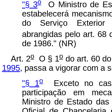
o
"§ 3
O Ministro de Est
estabelecerá mecanismo
do Serviço Exterior
abrangidas pelo art. 68 
de 1986." (NR)
o
o
Art. 2
O § 1
do art. 60 d
1995
, passa a vigorar com a 
o
"§ 1
Exceto no caso
participação em mec
Ministro de Estado das
Oficial de Chancelaria