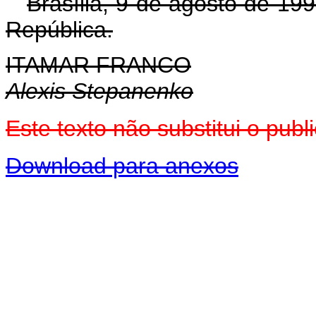
Brasília, 9 de agosto de 19
República.
ITAMAR FRANCO
Alexis Stepanenko
Este texto não substitui o pu
Download para anexos