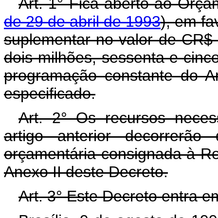
Art. 1° Fica aberto ao Orça
de 29 de abril de 1993
), em fa
suplementar no valor de CR$ 
dois milhões, sessenta e cinco
programação constante do A
especificado.
Art. 2° Os recursos neces
artigo anterior decorrerão
orçamentária consignada à Re
Anexo II deste Decreto.
Art. 3° Este Decreto entra e