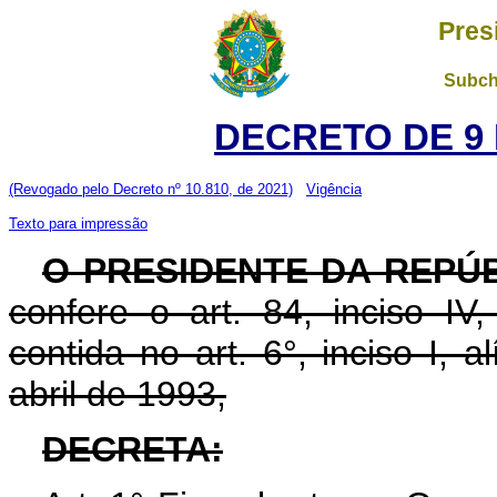
Pres
Subch
DECRETO DE 9 
(Revogado pelo Decreto nº 10.810, de 2021)
Vigência
Texto para impressão
O PRESIDENTE DA REPÚ
confere o art. 84, inciso IV
contida no art. 6°, inciso I, a
abril de 1993,
DECRETA: