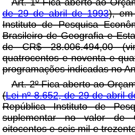
Art. 1º Fica aberto ao Orça
de 29 de abril de 1993
), em
Instituto de Pesquisa Econô
Brasileiro de Geografia e Esta
de CR$ 28.006.494,00 (vi
quatrocentos e noventa e quat
programações indicadas no An
Art. 2º Fica aberto ao Orça
(
Lei nº 8.652, de 29 de abril 
República Instituto de Pes
suplementar no valor de C
oitocentos e seis mil e trezent