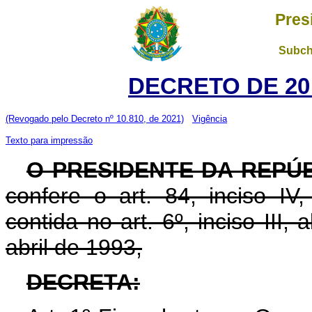
Pres
Subch
DECRETO DE 20
(Revogado pelo Decreto nº 10.810, de 2021)
Vigência
Texto para impressão
O PRESIDENTE DA REPÚ
confere o art. 84, inciso IV
contida no art. 6º, inciso III, a
abril de 1993,
DECRETA: