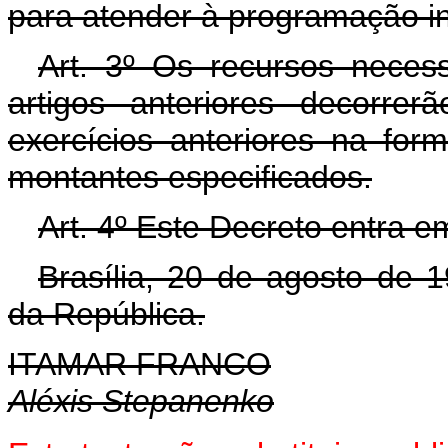
para atender à programação in
Art. 3º Os recursos neces
artigos anteriores decorre
exercícios anteriores na for
montantes especificados.
Art. 4º Este Decreto entra e
Brasília, 20 de agosto de 
da República.
ITAMAR FRANCO
Aléxis Stepanenko