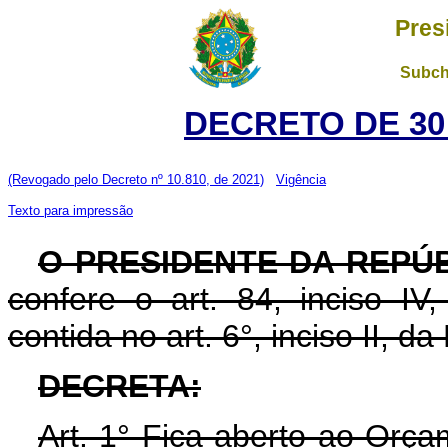
Pres
Subch
DECRETO DE 30
(Revogado pelo Decreto nº 10.810, de 2021)
Vigência
Texto para impressão
O PRESIDENTE DA REPÚ
confere o art. 84, inciso IV
contida no art. 6°, inciso II, d
DECRETA:
Art. 1° Fica aberto ao Orça