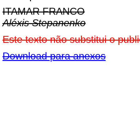
ITAMAR FRANCO
Aléxis Stepanenko
Este texto não substitui o pu
Download para anexos