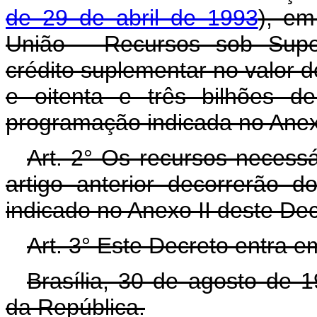
de 29 de abril de 1993
), em
União - Recursos sob Super
crédito suplementar no valor 
e oitenta e três bilhões de
programação indicada no Anex
Art. 2° Os recursos necess
artigo anterior decorrerão 
indicado no Anexo II deste De
Art. 3° Este Decreto entra e
Brasília, 30 de agosto de 
da República.