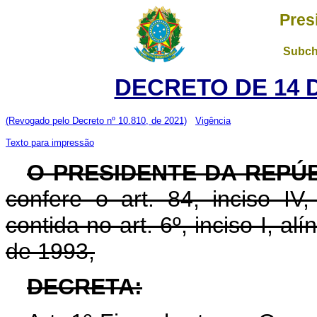
Pres
Subch
DECRETO DE 14 
(Revogado pelo Decreto nº 10.810, de 2021)
Vigência
Texto para impressão
O PRESIDENTE DA REPÚ
confere o art. 84, inciso IV
contida no art. 6º, inciso I, al
de 1993,
DECRETA: