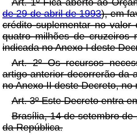
Art. 1º Fica aberto ao Orça
de 29 de abril de 1993
), em f
crédito suplementar no valor
quatro milhões de cruzeiros 
indicada no Anexo I deste Dec
Art. 2º Os recursos neces
artigo anterior decorrerão da 
no Anexo II deste Decreto, no
Art. 3º Este Decreto entra e
Brasília, 14 de setembro de
da República.