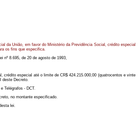
l da União, em favor do Ministério da Previdência Social, crédito especial
ra os fins que especifica.
 Lei nº 8.695, de 20 de agosto de 1993,
l, crédito especial até o limite de CR$ 424.215.000,00 (quatrocentos e vinte
I deste Decreto.
e Telégrafos - DCT.
creto, no montante especificado.
esta lei.