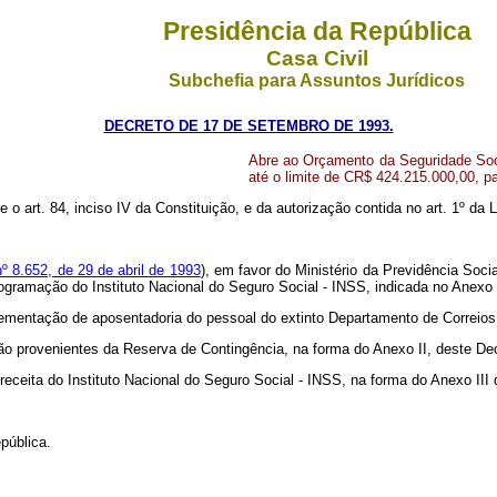
Presidência da República
Casa Civil
Subchefia para Assuntos Jurídicos
DECRETO DE 17 DE SETEMBRO DE 1993.
Abre ao Orçamento da Seguridade Socia
até o limite de CR$ 424.215.000,00, pa
e o art. 84, inciso IV da Constituição, e da autorização contida no art. 1º da
nº 8.652, de 29 de abril de 1993
), em favor do Ministério da Previdência Socia
programação do Instituto Nacional do Seguro Social - INSS, indicada no Anexo 
ementação de aposentadoria do pessoal do extinto Departamento de Correios 
rão provenientes da Reserva de Contingência, na forma do Anexo II, deste De
 receita do Instituto Nacional do Seguro Social - INSS, na forma do Anexo III d
pública.