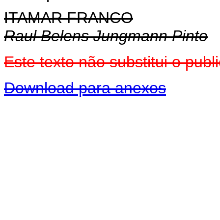
ITAMAR FRANCO
Raul Belens Jungmann Pinto
Este texto não substitui o pu
Download para anexos