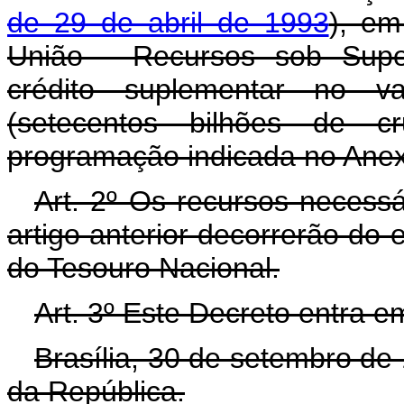
de 29 de abril de 1993
), em
União - Recursos sob Super
crédito suplementar no v
(setecentos bilhões de cr
programação indicada no Anex
Art. 2º Os recursos necess
artigo anterior decorrerão do
do Tesouro Nacional.
Art. 3º Este Decreto entra e
Brasília, 30 de setembro de
da República.