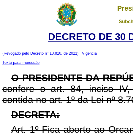
Pres
Subch
DECRETO DE 30 
(Revogado pelo Decreto nº 10.810, de 2021)
Vigência
Texto para impressão
O PRESIDENTE DA REPÚ
confere o art. 84, inciso IV
contida no art. 1º da Lei nº 8
DECRETA:
Art. 1º Fica aberto ao Orça