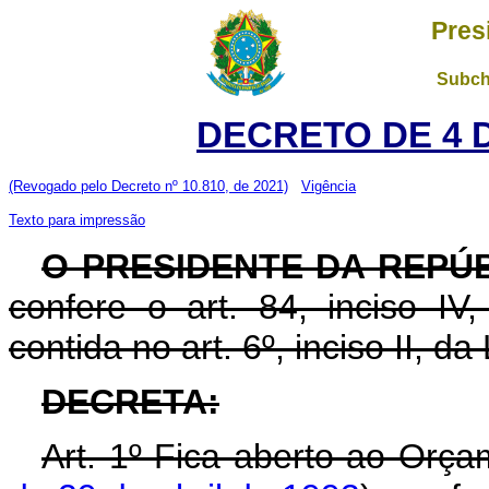
Pres
Subch
DECRETO DE 4 
(Revogado pelo Decreto nº 10.810, de 2021)
Vigência
Texto para impressão
O PRESIDENTE DA REPÚ
confere o art. 84, inciso IV
contida no art. 6º, inciso II, d
DECRETA:
Art. 1º Fica aberto ao Orça