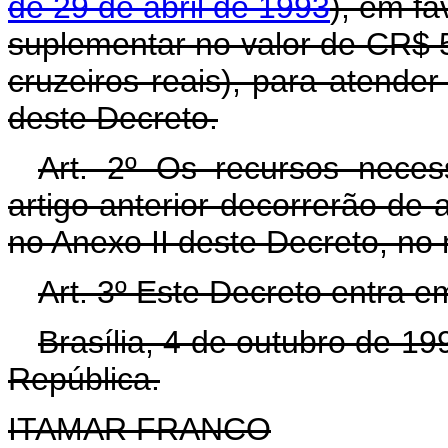
de 29 de abril de 1993
), em fa
suplementar no valor de CR$ 
cruzeiros reais), para atende
deste Decreto.
Art. 2º Os recursos neces
artigo anterior decorrerão de 
no Anexo II deste Decreto, no
Art. 3º Este Decreto entra e
Brasília, 4 de outubro de 1
República.
ITAMAR FRANCO