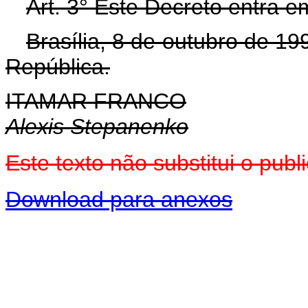
Art. 3° Este Decreto entra e
Brasília, 8 de outubro de 1
República.
ITAMAR FRANCO
Alexis Stepanenko
Este texto não substitui o pu
Download para anexos