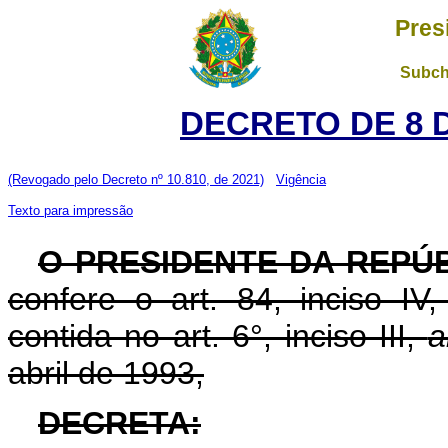
Pres
Subch
DECRETO DE 8 
(Revogado pelo Decreto nº 10.810, de 2021)
Vigência
Texto para impressão
O PRESIDENTE DA REPÚ
confere o art. 84, inciso IV
contida no art. 6°, inciso III,
a
abril de 1993,
DECRETA: