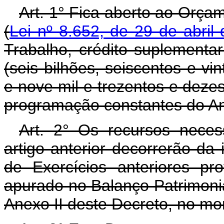
Art. 1° Fica aberto ao Orça
(
Lei nº 8.652, de 29 de abril
Trabalho, crédito suplementa
(seis bilhões, seiscentos e vin
e nove mil e trezentos e dezes
programação constantes do An
Art. 2° Os recursos neces
artigo anterior decorrerão da
de Exercícios anteriores pr
apurado no Balanço Patrimonia
Anexo II deste Decreto, no mo