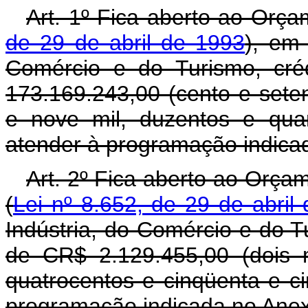
Art. 1º Fica aberto ao Orça
de 29 de abril de 1993
), em 
Comércio e do Turismo, cré
173.169.243,00 (cento e seten
e nove mil, duzentos e quar
atender à programação indicad
Art. 2º Fica aberto ao Orça
(
Lei nº 8.652, de 29 de abril
Indústria, do Comércio e do T
de CR$ 2.129.455,00 (dois m
quatrocentos e cinqüenta e ci
programação indicada no Anexo