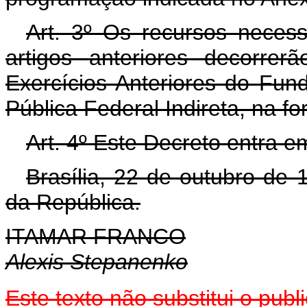
Art. 3º Os recursos neces
artigos anteriores decorre
Exercícios Anteriores do Fun
Pública Federal Indireta, na f
Art. 4º Este Decreto entra e
Brasília, 22 de outubro de
da República.
ITAMAR FRANCO
Alexis Stepanenko
Este texto não substitui o pu