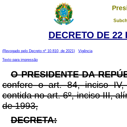
Pres
Subch
DECRETO DE 22 
(Revogado pelo Decreto nº 10.810, de 2021)
Vigência
Texto para impressão
O PRESIDENTE DA REPÚ
confere o art. 84, inciso IV
contida no art. 6º, inciso III, a
de 1993,
DECRETA: