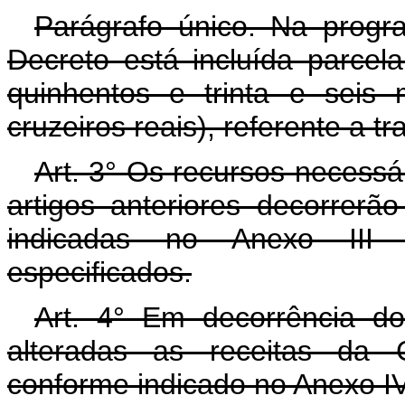
Parágrafo único. Na progr
Decreto está incluída parce
quinhentos e trinta e seis 
cruzeiros reais), referente a t
Art. 3° Os recursos necessá
artigos anteriores decorrerã
indicadas no Anexo III 
especificados.
Art. 4° Em decorrência do
alteradas as receitas da C
conforme indicado no Anexo IV