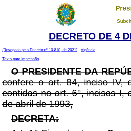
Pres
Subch
DECRETO DE 4 D
(Revogado pelo Decreto nº 10.810, de 2021)
Vigência
Texto para impressão
O PRESIDENTE DA REPÚ
confere o art. 84, inciso IV,
contidas no art. 6°, incisos I,
de abril de 1993,
DECRETA: