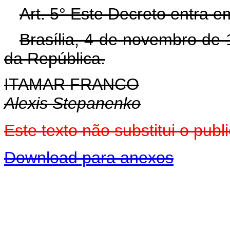
Art. 5° Este Decreto entra e
Brasília, 4 de novembro de
da República.
ITAMAR FRANCO
Alexis Stepanenko
Este texto não substitui o pu
Download para anexos