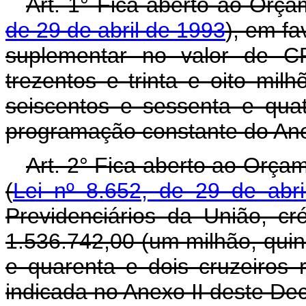
Art. 1° Fica aberto ao Orça
de 29 de abril de 1993
), em fa
suplementar no valor de CR
trezentos e trinta e oito mil
seiscentos e sessenta e quat
programação constante do Ane
Art. 2° Fica aberto ao Orça
(
Lei nº 8.652, de 29 de abr
Previdenciários da União, c
1.536.742,00 (um milhão, quinh
e quarenta e dois cruzeiros 
indicada no Anexo II deste Dec