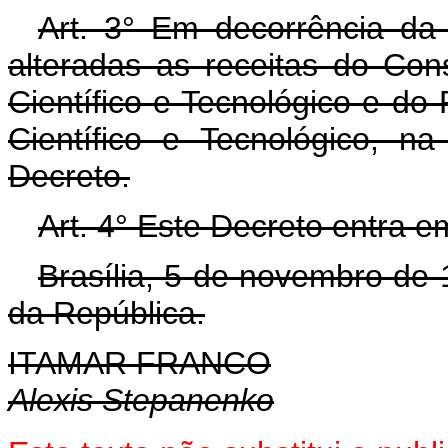
Art. 3° Em decorrência da 
alteradas as receitas do Co
Científico e Tecnológico e d
Científico e Tecnológico, n
Decreto.
Art. 4° Este Decreto entra e
Brasília, 5 de novembro de
da República.
ITAMAR FRANCO
Alexis Stepanenko