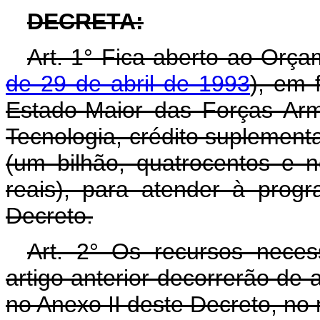
DECRETA:
Art. 1° Fica aberto ao Orça
de 29 de abril de 1993
), em 
Estado-Maior das Forças Arm
Tecnologia, crédito suplement
(um bilhão, quatrocentos e n
reais), para atender à prog
Decreto.
Art. 2° Os recursos neces
artigo anterior decorrerão de 
no Anexo II deste Decreto, no