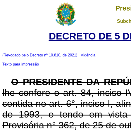
Pres
Subch
DECRETO DE 5 D
(Revogado pelo Decreto nº 10.810, de 2021)
Vigência
Texto para impressão
O PRESIDENTE DA REPÚ
lhe confere o art. 84, inciso 
contida no art. 6°, inciso I, al
de 1993, e tendo em vista 
Provisória n° 362, de 25 de ou