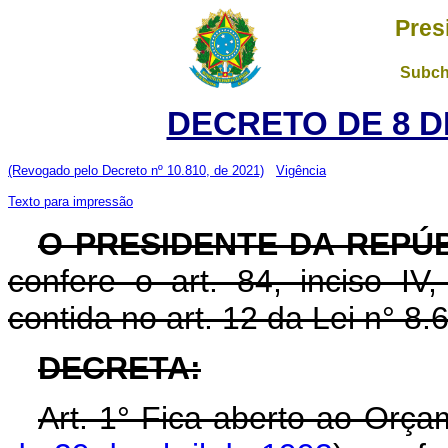
Pres
Subch
DECRETO DE 8 D
(Revogado pelo Decreto nº 10.810, de 2021)
Vigência
Texto para impressão
O PRESIDENTE DA REPÚ
confere o art. 84, inciso IV
contida no art. 12 da Lei n° 8.
DECRETA:
Art. 1° Fica aberto ao Orça