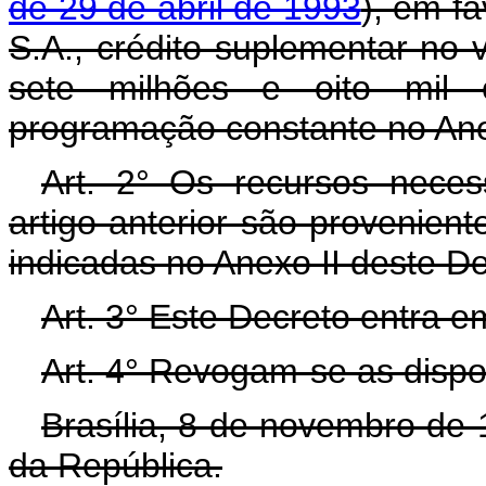
de 29 de abril de 1993
), em fa
S.A., crédito suplementar no 
sete milhões e oito mil c
programação constante no Ane
Art. 2° Os recursos neces
artigo anterior são provenien
indicadas no Anexo II deste D
Art. 3° Este Decreto entra e
Art. 4° Revogam-se as dispo
Brasília, 8 de novembro de
da República.