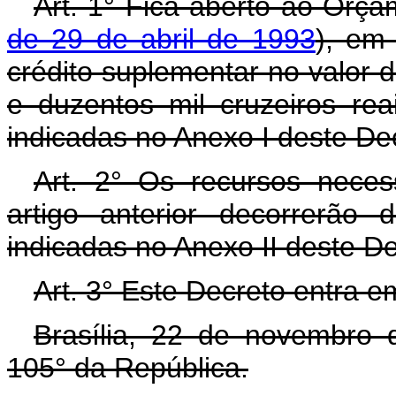
Art. 1° Fica aberto ao Orça
de 29 de abril de 1993
), em
crédito suplementar no valor 
e duzentos mil cruzeiros re
indicadas no Anexo I deste De
Art. 2° Os recursos neces
artigo anterior decorrerão
indicadas no Anexo II deste D
Art. 3° Este Decreto entra e
Brasília, 22 de novembro 
105° da República.