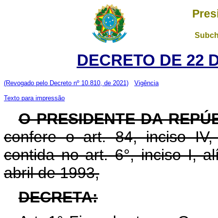
Pres
Subch
DECRETO DE 22 
(Revogado pelo Decreto nº 10.810, de 2021)
Vigência
Texto para impressão
O PRESIDENTE DA REPÚ
confere o art. 84, inciso IV
contida no art. 6°, inciso I, al
abril de 1993,
DECRETA: