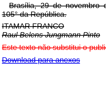
Brasília, 29 de novembro 
105° da República.
ITAMAR FRANCO
Raul Belens Jungmann Pinto
Este texto não substitui o pu
Download para anexos