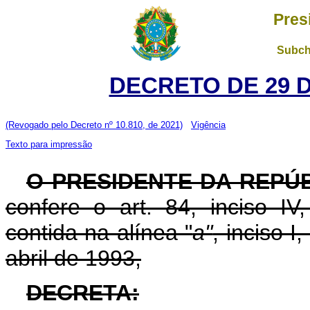
Pres
Subch
DECRETO DE 29 
(Revogado pelo Decreto nº 10.810, de 2021)
Vigência
Texto para impressão
O PRESIDENTE DA REPÚ
confere o art. 84, inciso IV
contida na alínea "
a"
, inciso I
abril de 1993,
DECRETA: