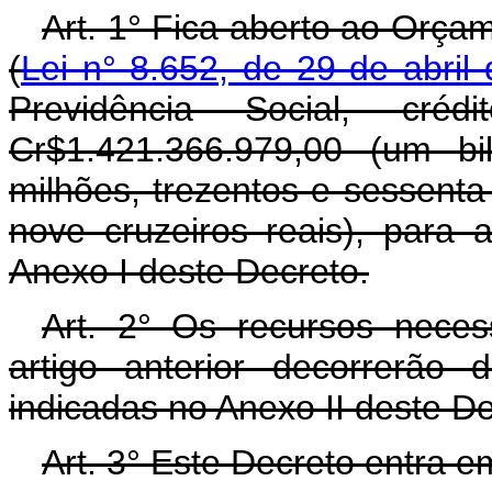
Art. 1° Fica aberto ao Orça
(
Lei n° 8.652, de 29 de abril
Previdência Social, cré
Cr$1.421.366.979,00 (um bi
milhões, trezentos e sessenta
nove cruzeiros reais), para
Anexo I deste Decreto.
Art. 2° Os recursos neces
artigo anterior decorrerão
indicadas no Anexo II deste D
Art. 3° Este Decreto entra e