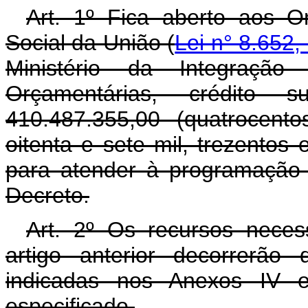
Art. 1º Fica aberto aos O
Social da União (
Lei n° 8.652,
Ministério da Integração
Orçamentárias, crédito
410.487.355,00 (quatrocent
oitenta e sete mil, trezentos 
para atender à programação 
Decreto.
Art. 2º Os recursos neces
artigo anterior decorrerão
indicadas nos Anexos IV 
especificado.