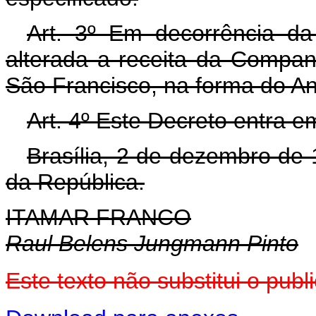
Art. 3º Em decorrência da 
alterada a receita da Compa
São Francisco, na forma do An
Art. 4º Este Decreto entra e
Brasília, 2 de dezembro de
da República.
ITAMAR FRANCO
Raul Belens Jungmann Pinto
Este texto não substitui o pu