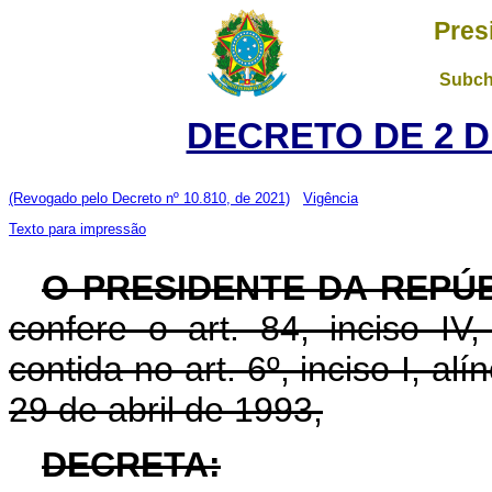
Pres
Subch
DECRETO DE 2 D
(Revogado pelo Decreto nº 10.810, de 2021)
Vigência
Texto para impressão
O PRESIDENTE DA REPÚ
confere o art. 84, inciso IV
contida no art. 6º, inciso I, alí
29 de abril de 1993,
DECRETA: