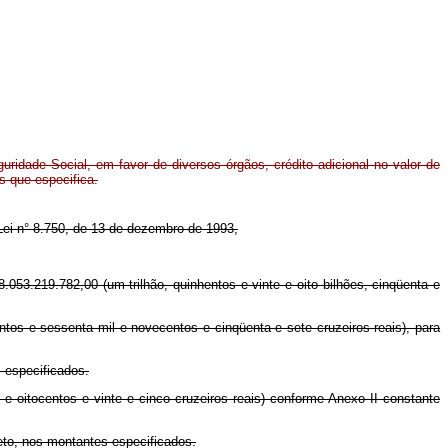
ridade Social, em favor de diversos órgãos, crédito adicional no valor de
s que especifica.
a Lei n° 8.750, de 13 de dezembro de 1993,
053.219.782,00 (um trilhão, quinhentos e vinte e oito bilhões, cinqüenta e
ntos e sessenta mil e novecentos e cinqüenta e sete cruzeiros reais), para
 especificados.
 e oitocentos e vinte e cinco cruzeiros reais) conforme Anexo II constante
eto, nos montantes especificados.