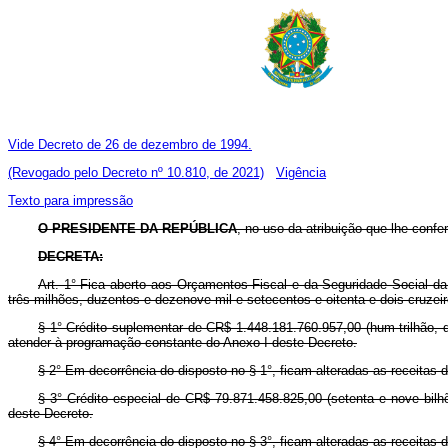
Vide Decreto de 26 de dezembro de 1994.
(Revogado pelo Decreto nº 10.810, de 2021)
Vigência
Texto para impressão
O PRESIDENTE DA REPÚBLICA
, no uso da atribuição que lhe confe
DECRETA:
Art. 1° Fica aberto aos Orçamentos Fiscal e da Seguridade Social da 
três milhões, duzentos e dezenove mil e setecentos e oitenta e dois cruzei
§ 1° Crédito suplementar de CR$ 1.448.181.760.957,00 (hum trilhão, q
atender à programação constante do Anexo I deste Decreto.
§ 2° Em decorrência do disposto no § 1°, ficam alteradas as receitas
§ 3° Crédito especial de CR$ 79.871.458.825,00 (setenta e nove bilhõ
deste Decreto.
§ 4° Em decorrência do disposto no § 3°, ficam alteradas as receita