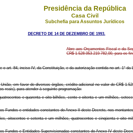
Presidência da República
Casa Civil
Subchefia para Assuntos Jurídicos
DECRETO DE 14 DE DEZEMBRO DE 1993.
Abre aos Orçamentos Fiscal e da Segu
CR$ 1.528.053.219.782,00, para os fin
re o art. 84, inciso IV, da Constituição, e da autorização contida no art. 1° d
União, em favor de diversos órgãos, crédito adicional no valor de CR$ 1.528.
ros reais), para atender à seguinte programação:
uatrocentos e quarenta e oito bilhões, cento e oitenta e um milhões, setece
 dos Fundos e entidades constantes do Anexo II deste Decreto, nos montantes
es, oitocentos e setenta e um milhões, quatrocentos e cinqüenta e oito mil
s dos Fundos e Entidades Supervisionadas constantes do Anexo IV deste Decr