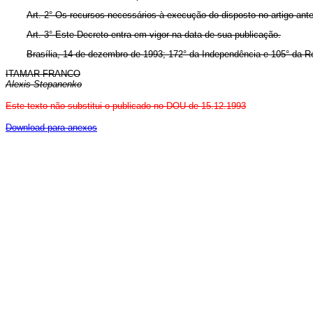
Art. 2° Os recursos necessários à execução do disposto no artigo ant
Art. 3° Este Decreto entra em vigor na data de sua publicação.
Brasília, 14 de dezembro de 1993; 172° da Independência e 105° da R
ITAMAR FRANCO
Alexis Stepanenko
Este texto não substitui o publicado no DOU de 15.12.1993
Download para anexos