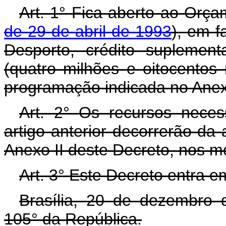
Art. 1° Fica aberto ao Orça
de 29 de abril de 1993
), em f
Desporto, crédito suplemen
(quatro milhões e oitocentos 
programação indicada no Anex
Art. 2° Os recursos neces
artigo anterior decorrerão da
Anexo II deste Decreto, nos m
Art. 3° Este Decreto entra e
Brasília, 20 de dezembro 
105° da República.