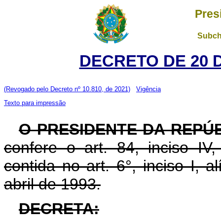
Pres
Subch
DECRETO DE 20 
(Revogado pelo Decreto nº 10.810, de 2021)
Vigência
Texto para impressão
O PRESIDENTE DA REPÚ
confere o art. 84, inciso IV
contida no art. 6°, inciso I, 
abril de 1993.
DECRETA: