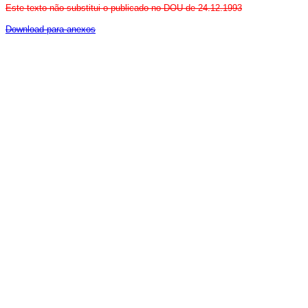
Este texto não substitui o publicado no DOU de 24.12.1993
Download para anexos