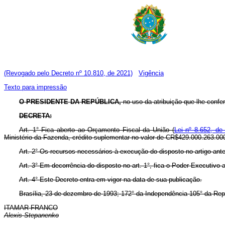
(Revogado pelo Decreto nº 10.810, de 2021)
Vigência
Texto para impressão
O PRESIDENTE DA REPÚBLICA,
no uso da atribuição que lhe confere
DECRETA:
Art. 1° Fica aberto ao Orçamento Fiscal da União (
Lei nº 8.652, de
Ministério da Fazenda, crédito suplementar no valor de CR$429.000.263.000,
Art. 2° Os recursos necessários à execução do disposto no artigo ant
Art. 3° Em decorrência do disposto no art. 1°, fica o Poder Executivo
Art. 4° Este Decreto entra em vigor na data de sua publicação.
Brasília, 23 de dezembro de 1993; 172° da Independência 105° da Rep
ITAMAR FRANCO
Alexis Stepanenko