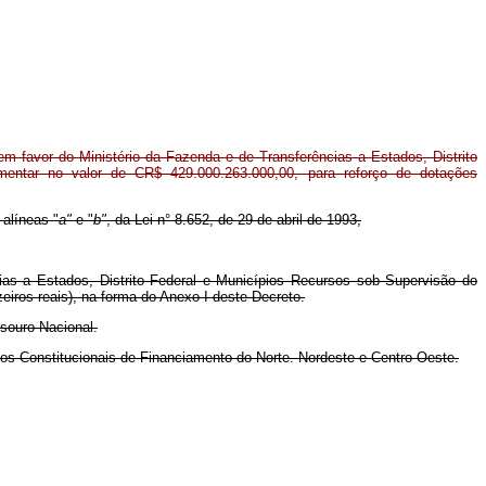
m favor do Ministério da Fazenda e de Transferências a Estados, Distrito
ementar no valor de CR$ 429.000.263.000,00, para reforço de dotações
 alíneas "
a"
e "
b"
, da Lei n° 8.652, de 29 de abril de 1993,
ias a Estados, Distrito Federal e Municípios Recursos sob Supervisão do
eiros reais), na forma do Anexo I deste Decreto.
esouro Nacional.
ndos Constitucionais de Financiamento do Norte. Nordeste e Centro-Oeste.