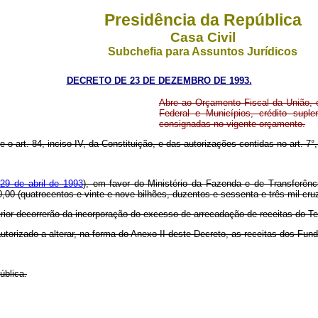
Presidência da República
Casa Civil
Subchefia para Assuntos Jurídicos
DECRETO DE 23 DE DEZEMBRO DE 1993.
Abre ao Orçamento Fiscal da União, e
Federal e Municípios, crédito supl
consignadas no vigente orçamento.
 o art. 84, inciso IV, da Constituição, e das autorizações contidas no art. 7°,
 29 de abril de 1993
), em favor do Ministério da Fazenda e de Transferênc
00 (quatrocentos e vinte e nove bilhões, duzentos e sessenta e três mil cruz
erior decorrerão da incorporação do excesso de arrecadação de receitas do T
 autorizado a alterar, na forma do Anexo II deste Decreto, as receitas dos Fu
ública.