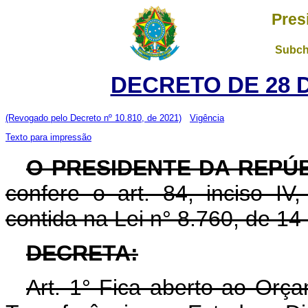
Pres
Subch
DECRETO DE 28 
(Revogado pelo Decreto nº 10.810, de 2021)
Vigência
Texto para impressão
O PRESIDENTE DA REPÚB
confere o art. 84, inciso IV
contida na Lei n° 8.760, de 1
DECRETA:
Art. 1° Fica aberto ao Orç