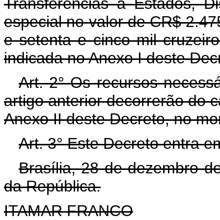
Transferências a Estados, Dis
especial no valor de CR$ 2.47
e setenta e cinco mil cruzeir
indicada no Anexo I deste Dec
Art. 2° Os recursos necess
artigo anterior decorrerão do
Anexo II deste Decreto, no mo
Art. 3° Este Decreto entra e
Brasília, 28 de dezembro d
da República.
ITAMAR FRANCO