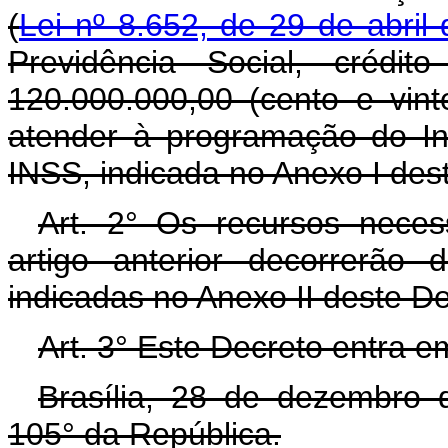
(
Lei nº 8.652, de 29 de abril
Previdência Social, crédi
120.000.000,00 (cento e vint
atender à programação do Ins
INSS, indicada no Anexo I des
Art. 2° Os recursos neces
artigo anterior decorrerão
indicadas no Anexo II deste D
Art. 3° Este Decreto entra e
Brasília, 28 de dezembro 
105° da República.