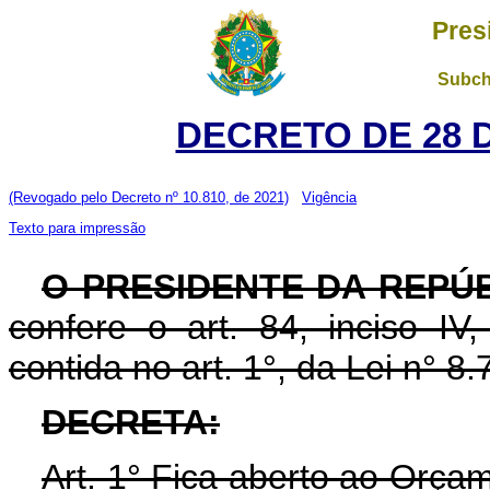
Pres
Subch
DECRETO DE 28 
(Revogado pelo Decreto nº 10.810, de 2021)
Vigência
Texto para impressão
O PRESIDENTE DA REPÚB
confere o art. 84, inciso IV
contida no art. 1°, da Lei n° 
DECRETA:
Art. 1° Fica aberto ao Orça