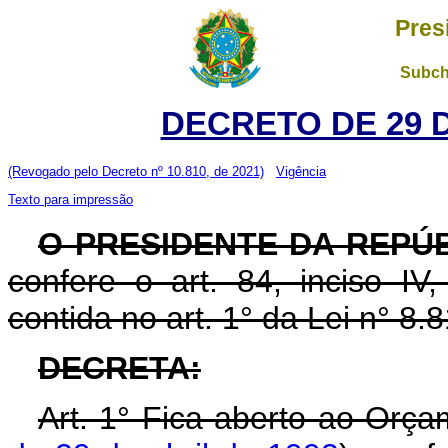
Pres
Subch
DECRETO DE 29 
(Revogado pelo Decreto nº 10.810, de 2021)
Vigência
Texto para impressão
O PRESIDENTE DA REPÚ
confere o art. 84, inciso IV
contida no art. 1° da Lei n° 8
DECRETA:
Art. 1° Fica aberto ao Orça