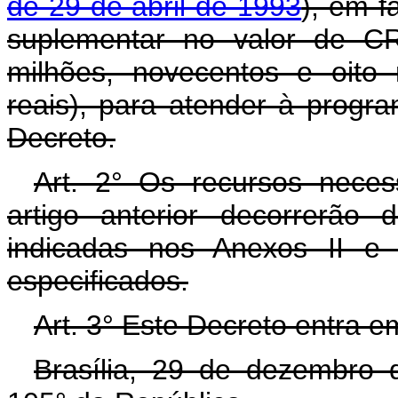
de 29 de abril de 1993
), em f
suplementar no valor de CR
milhões, novecentos e oito 
reais), para atender à progr
Decreto.
Art. 2° Os recursos neces
artigo anterior decorrerão
indicadas nos Anexos II e 
especificados.
Art. 3° Este Decreto entra e
Brasília, 29 de dezembro 