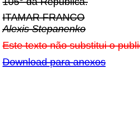
105° da República.
ITAMAR FRANCO
Alexis Stepanenko
Este texto não substitui o pu
Download para anexos