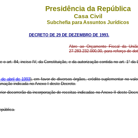
Presidência da República
Casa Civil
Subchefia para Assuntos Jurídicos
DECRETO DE 29 DE DEZEMBRO DE 1993.
Abre ao Orçamento Fiscal da União
27.283.232.000,00, para reforço de d
re o art. 84, inciso IV, da Constituição, e da autorização contida no art. 1° d
 de abril de 1993
), em favor de diversos órgãos, crédito suplementar no valo
gramação indicada no Anexo I deste Decreto.
rior decorrerão da incorporação de receitas indicadas no Anexo II deste Dec
epública.