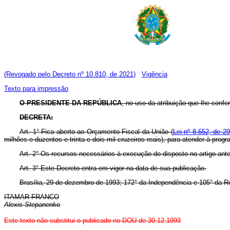
(Revogado pelo Decreto nº 10.810, de 2021)
Vigência
Texto para impressão
O PRESIDENTE DA REPÚBLICA
, no uso da atribuição que lhe confe
DECRETA:
Art. 1° Fica aberto ao Orçamento Fiscal da União (
Lei nº 8.652, de 29
milhões e duzentos e trinta e dois mil cruzeiros reais), para atender à pro
Art. 2° Os recursos necessários à execução do disposto no artigo ante
Art. 3° Este Decreto entra em vigor na data de sua publicação.
Brasília, 29 de dezembro de 1993; 172° da Independência e 105° da R
ITAMAR FRANCO
Alexis Stepanenko
Este texto não substitui o publicado no DOU de 30.12.1993