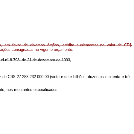
, em favor de diversos órgãos, crédito suplementar no valor de CR$
otações consignadas no vigente orçamento.
a Lei n° 8.798, de 21 de dezembro de 1993,
r de CR$ 27.283.232.000,00 (vinte e sete bilhões, duzentos e oitenta e três
reto, nos montantes especificados.