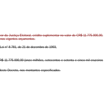
r da Justiça Eleitoral, crédito suplementar no valor de CR$ 11.775.000,00,
 nos vigentes orçamentos.
da Lei n° 8.781, de 21 de dezembro de 1993,
 CR$ 11.775.000,00 (onze milhões, setecentos e setenta e cinco mil cruzeiros
 deste Decreto, nos montantes especificados.