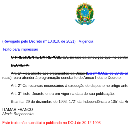
(Revogado pelo Decreto nº 10.810, de 2021)
Vigência
Texto para impressão
O PRESIDENTE DA REPÚBLICA
, no uso da atribuição que lhe confer
DECRETA:
Art. 1° Fica aberto aos orçamentos da União (
Lei nº 8.652, de 29 de a
reais), para atender à programação constante do Anexo I deste Decreto.
Art. 2° Os recursos necessários à execução do disposto no artigo ant
Art. 3° Este Decreto entra em vigor na data de sua publicação.
Brasília, 29 de dezembro de 1993; 172° da Independência e 105° da R
ITAMAR FRANCO
Alexis Stepanenko
Este texto não substitui o publicado no DOU de 30.12.1993