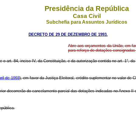
Presidência da República
Casa Civil
Subchefia para Assuntos Jurídicos
DECRETO DE 29 DE DEZEMBRO DE 1993.
Abre aos orçamentos da União, em favo
para reforço de dotações consignadas
e o art. 84, inciso IV, da Constituição, e da autorização contida no art. 1°, 
bril de 1993
), em favor da Justiça Eleitoral, crédito suplementar no valor de
erior decorrerão do cancelamento parcial das dotações indicadas no Anexo II
epública.