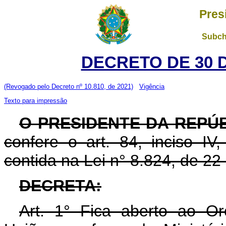
Pres
Subch
DECRETO DE 30 
(Revogado pelo Decreto nº 10.810, de 2021)
Vigência
Texto para impressão
O PRESIDENTE DA REPÚB
confere o art. 84, inciso IV
contida na Lei n° 8.824, de 2
DECRETA:
Art. 1° Fica aberto ao O