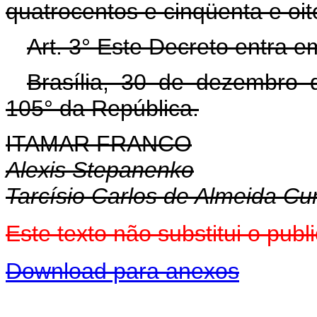
quatrocentos e cinqüenta e oito
Art. 3° Este Decreto entra e
Brasília, 30 de dezembro 
105° da República.
ITAMAR FRANCO
Alexis Stepanenko
Tarcísio Carlos de Almeida C
Este texto não substitui o pu
Download para anexos