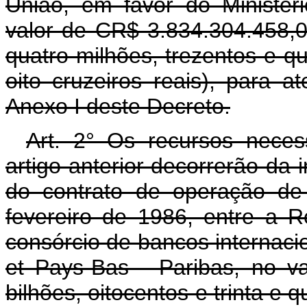
União, em favor do Ministér
valor de CR$ 3.834.304.458,00 
quatro milhões, trezentos e qu
oito cruzeiros reais), para 
Anexo I deste Decreto.
Art. 2° Os recursos neces
artigo anterior decorrerão da
do contrato de operação de
fevereiro de 1986, entre a R
consórcio de bancos internaci
et Pays-Bas - Paribas, no v
bilhões, oitocentos e trinta e 