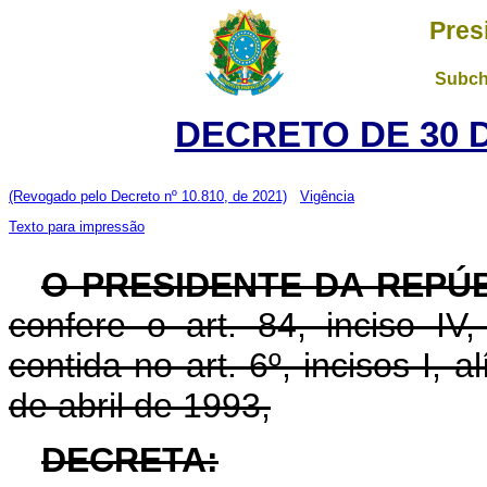
Pres
Subch
DECRETO DE 30 
(Revogado pelo Decreto nº 10.810, de 2021)
Vigência
Texto para impressão
O PRESIDENTE DA REPÚ
confere o art. 84, inciso IV
contida no art. 6º, incisos I, al
de abril de 1993,
DECRETA: