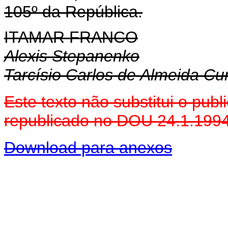
105º da República.
ITAMAR FRANCO
Alexis Stepanenko
Tarcísio Carlos de Almeida C
Este texto não substitui o pu
republicado no DOU 24.1.199
Download para anexos