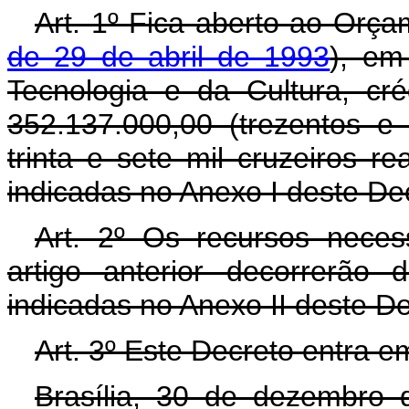
Art. 1º Fica aberto ao Orça
de 29 de abril de 1993
), em
Tecnologia e da Cultura, cr
352.137.000,00 (trezentos e
trinta e sete mil cruzeiros r
indicadas no Anexo I deste De
Art. 2º Os recursos neces
artigo anterior decorrerão
indicadas no Anexo II deste D
Art. 3º Este Decreto entra e
Brasília, 30 de dezembro 