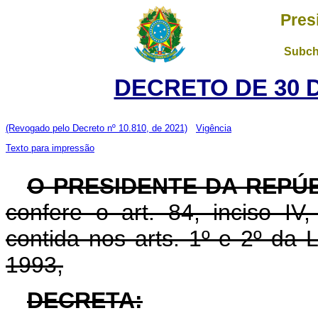
Pres
Subch
DECRETO DE 30 
(Revogado pelo Decreto nº 10.810, de 2021)
Vigência
Texto para impressão
O PRESIDENTE DA REPÚ
confere o art. 84, inciso IV
contida nos arts. 1º e 2º da
1993,
DECRETA: