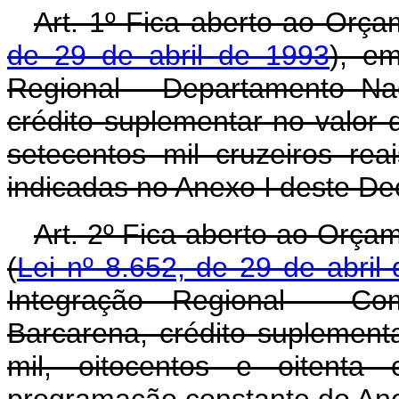
Art. 1º Fica aberto ao Orça
de 29 de abril de 1993
), em
Regional - Departamento Na
crédito suplementar no valor
setecentos mil cruzeiros re
indicadas no Anexo I deste De
Art. 2º Fica aberto ao Orça
(
Lei nº 8.652, de 29 de abril
Integração Regional - Co
Barcarena, crédito suplement
mil, oitocentos e oitenta 