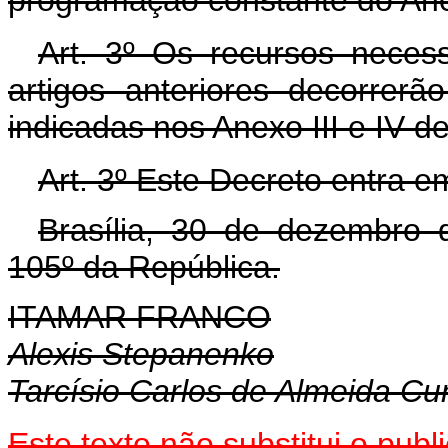
programação constante do Ane
Art. 3º Os recursos neces
artigos anteriores decorrer
indicadas nos Anexo III e IV d
Art. 3º Este Decreto entra e
Brasília, 30 de dezembro 
105º da República.
ITAMAR FRANCO
Alexis Stepanenko
Tarcísio Carlos de Almeida C
Este texto não substitui o pu