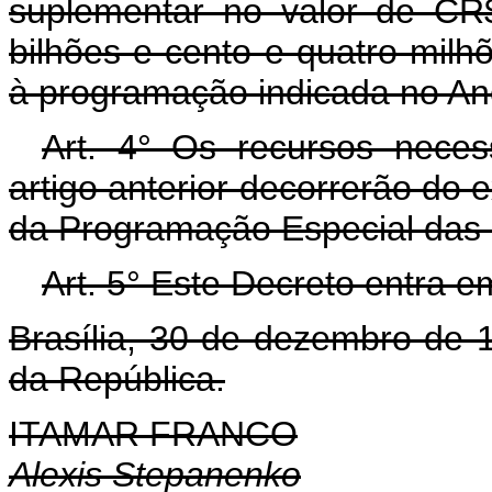
suplementar no valor de CR$
bilhões e cento e quatro milhõ
à programação indicada no Ane
Art. 4° Os recursos neces
artigo anterior decorrerão do
da Programação Especial das O
Art. 5° Este Decreto entra e
Brasília, 30 de dezembro de 
da República.
ITAMAR FRANCO
Alexis Stepanenko