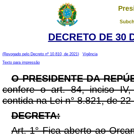
Pres
Subch
DECRETO DE 30 
(Revogado pelo Decreto nº 10.810, de 2021)
Vigência
Texto para impressão
O PRESIDENTE DA REPÚB
confere o art. 84, inciso IV
contida na Lei n° 8.821, de 2
DECRETA:
Art. 1° Fica aberto ao Orça