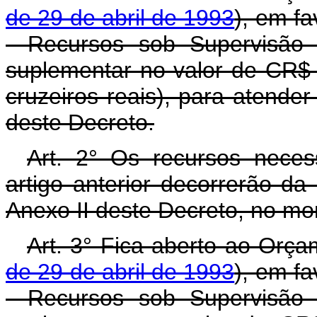
de 29 de abril de 1993
), em fa
- Recursos sob Supervisão 
suplementar no valor de CR$ 
cruzeiros reais), para atende
deste Decreto.
Art. 2° Os recursos neces
artigo anterior decorrerão d
Anexo II deste Decreto, no mo
Art. 3° Fica aberto ao Orça
de 29 de abril de 1993
), em fa
- Recursos sob Supervisão 