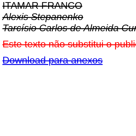
ITAMAR FRANCO
Alexis Stepanenko
Tarcísio Carlos de Almeida C
Este texto não substitui o pu
Download para anexos