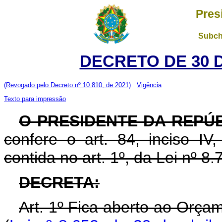
Pres
Subch
DECRETO DE 30 
(Revogado pelo Decreto nº 10.810, de 2021)
Vigência
Texto para impressão
O PRESIDENTE DA REPÚ
confere o art. 84, inciso IV
contida no art. 1º, da Lei nº 
DECRETA:
Art. 1º Fica aberto ao Orça