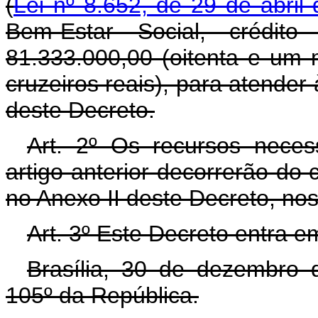
(
Lei nº 8.652, de 29 de abril
Bem-Estar Social, crédit
81.333.000,00 (oitenta e um mi
cruzeiros reais), para atende
deste Decreto.
Art. 2º Os recursos neces
artigo anterior decorrerão do
no Anexo II deste Decreto, no
Art. 3º Este Decreto entra e
Brasília, 30 de dezembro 
105º da República.