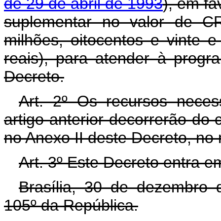
de 29 de abril de 1993
), em fa
suplementar no valor de CR
milhões, oitocentos e vinte e
reais), para atender à prog
Decreto.
Art. 2º Os recursos neces
artigo anterior decorrerão do
no Anexo II deste Decreto, no
Art. 3º Este Decreto entra e
Brasília, 30 de dezembro 
105º da República.