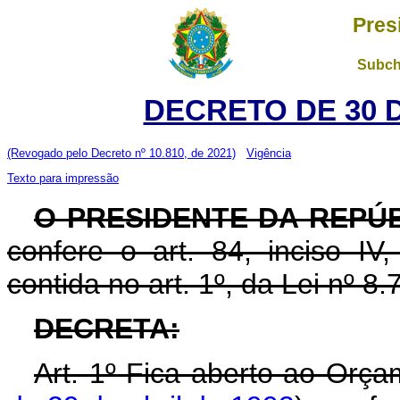
Pres
Subch
DECRETO DE 30 
(Revogado pelo Decreto nº 10.810, de 2021)
Vigência
Texto para impressão
O PRESIDENTE DA REPÚ
confere o art. 84, inciso IV
contida no art. 1º, da Lei nº 
DECRETA:
Art. 1º Fica aberto ao Orça