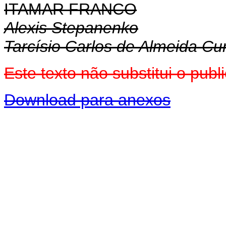
ITAMAR FRANCO
Alexis Stepanenko
Tarcísio Carlos de Almeida C
Este texto não substitui o pu
Download para anexos