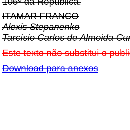
105º da República.
ITAMAR FRANCO
Alexis Stepanenko
Tarcísio Carlos de Almeida C
Este texto não substitui o pu
Download para anexos