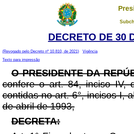
Pres
Subch
DECRETO DE 30 
(Revogado pelo Decreto nº 10.810, de 2021)
Vigência
Texto para impressão
O PRESIDENTE DA REPÚ
confere o art. 84, inciso IV,
contidas no art. 6°, incisos I, a
de abril de 1993,
DECRETA: