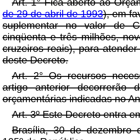
Art. 1° Fica aberto ao Orça
de 29 de abril de 1993
), em fa
suplementar no valor de C
cinqüenta e três milhões, nov
cruzeiros reais), para atende
deste Decreto.
Art. 2° Os recursos neces
artigo anterior decorrerão
orçamentárias indicadas no An
Art. 3º Este Decreto entra e
Brasília, 30 de dezembro 