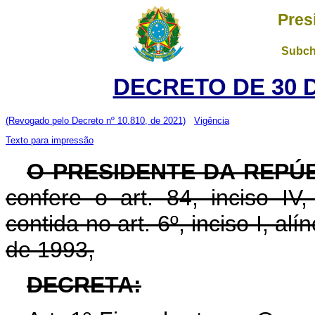
Pres
Subch
DECRETO DE 30 
(Revogado pelo Decreto nº 10.810, de 2021)
Vigência
Texto para impressão
O PRESIDENTE DA REPÚ
confere o art. 84, inciso IV
contida no art. 6º, inciso I, al
de 1993,
DECRETA: