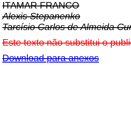
ITAMAR FRANCO
Alexis Stepanenko
Tarcísio Carlos de Almeida C
Este texto não substitui o pu
Download para anexos