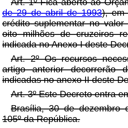
Art. 1º Fica aberto ao Orça
de 29 de abril de 1993
), em
crédito suplementar no valo
oito milhões de cruzeiros r
indicada no Anexo I deste Dec
Art. 2º Os recursos neces
artigo anterior decorrerão
indicadas no anexo II deste D
Art. 3º Este Decreto entra e
Brasília, 30 de dezembro 
105º da República.