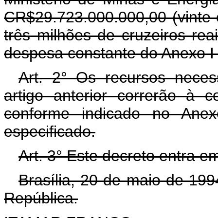
CR$29.723.000.000,00 (vinte e
três milhões de cruzeiros re
despesa constante do Anexo I 
Art. 2° Os recursos neces
artigo anterior correrão à 
conforme indicado no Anex
especificado.
Art. 3° Este decreto entra e
Brasília, 20 de maio de 19
República.