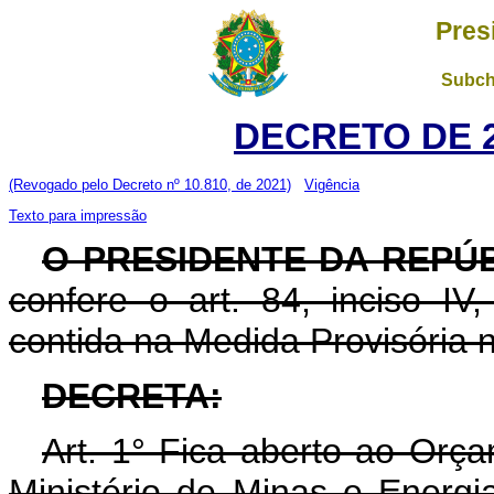
Pres
Subch
DECRETO DE 2
(Revogado pelo Decreto nº 10.810, de 2021)
Vigência
Texto para impressão
O PRESIDENTE DA REPÚ
confere o art. 84, inciso IV
contida na Medida Provisória 
DECRETA:
Art. 1° Fica aberto ao Orç
Ministério de Minas e Energia