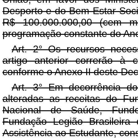
Desporto e do Bem-Estar Social
R$ 100.000.000,00 (cem mi
programação constante do Ane
Art. 2° Os recursos neces
artigo anterior correrão à 
conforme o Anexo II deste Dec
Art. 3° Em decorrência do 
alteradas as receitas do F
Nacional de Saúde, Fund
Fundação Legião Brasileira
Assistência ao Estudante, cons