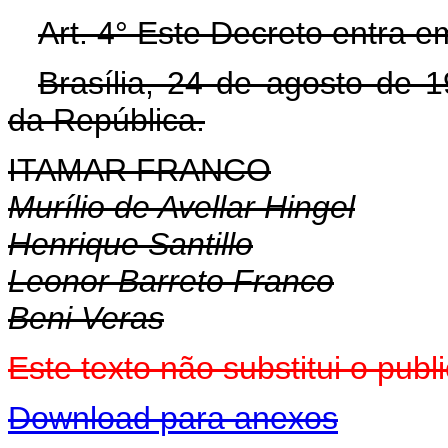
Art. 4° Este Decreto entra e
Brasília, 24 de agosto de 
da República.
ITAMAR FRANCO
Murílio de Avellar Hingel
Henrique Santillo
Leonor Barreto Franco
Beni Veras
Este texto não substitui o pu
Download para anexos