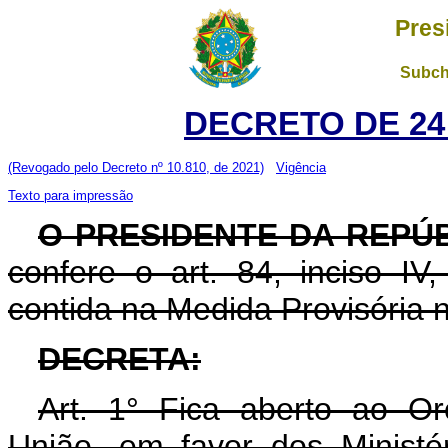
Pres
Subch
DECRETO DE 24
(Revogado pelo Decreto nº 10.810, de 2021)
Vigência
Texto para impressão
O PRESIDENTE DA REPÚ
confere o art. 84, inciso IV
contida na Medida Provisória n
DECRETA:
Art. 1° Fica aberto ao O
União, em favor dos Minist