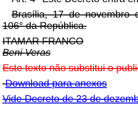
Brasília, 17 de novembro 
106° da República.
ITAMAR FRANCO
Beni Veras
Este texto não substitui o pu
Download para anexos
Vide Decreto de 23 de dezemb