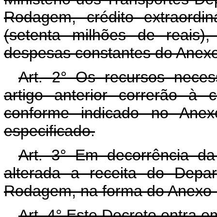
Rodagem, crédito extraordi
(setenta milhões de reais)
despesas constantes do Anexo
Art. 2° Os recursos neces
artigo anterior correrão à 
conforme indicado no Anex
especificado.
Art. 3° Em decorrência da 
alterada a receita do Depa
Rodagem, na forma do Anexo I
Art. 4° Este Decreto entra e