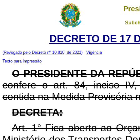
Pres
Subch
DECRETO DE 17 
(Revogado pelo Decreto nº 10.810, de 2021)
Vigência
Texto para impressão
O PRESIDENTE DA REPÚB
confere o art. 84, inciso IV
contida na Medida Provisória 
DECRETA:
Art. 1° Fica aberto ao Orç
Ministério dos Transportes D