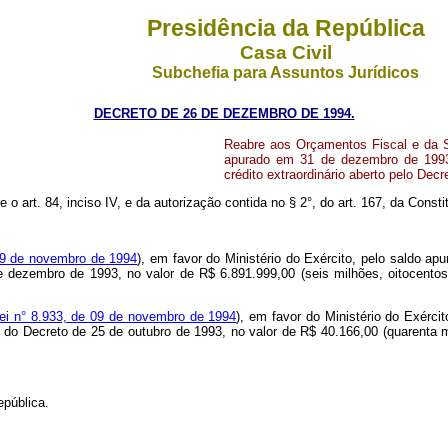
Presidência da República
Casa Civil
Subchefia para Assuntos Jurídicos
DECRETO DE 26 DE DEZEMBRO DE 1994.
Reabre aos Orçamentos Fiscal e da Se
apurado em 31 de dezembro de 1993,
crédito extraordinário aberto pelo Dec
e o art. 84, inciso IV, e da autorização contida no § 2°, do art. 167, da Consti
e 9 de novembro de 1994
), em favor do Ministério do Exército, pelo saldo a
e dezembro de 1993, no valor de R$ 6.891.999,00 (seis milhões, oitocento
ei n° 8.933, de 09 de novembro de 1994
), em favor do Ministério do Exérci
s do Decreto de 25 de outubro de 1993, no valor de R$ 40.166,00 (quarenta m
epública.