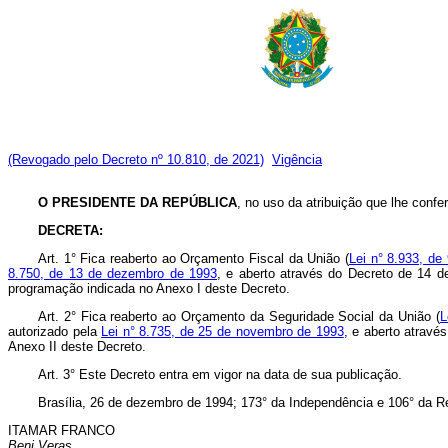
(Revogado pelo Decreto nº 10.810, de 2021)
Vigência
O PRESIDENTE DA REPÚBLICA
, no uso da atribuição que lhe confer
DECRETA:
Art. 1° Fica reaberto ao Orçamento Fiscal da União (
Lei n° 8.933, d
8.750, de 13 de dezembro de 1993
, e aberto através do Decreto de 14 d
programação indicada no Anexo I deste Decreto.
Art. 2° Fica reaberto ao Orçamento da Seguridade Social da União (
L
autorizado pela
Lei n° 8.735, de 25 de novembro de 1993
, e aberto atravé
Anexo II deste Decreto.
Art. 3° Este Decreto entra em vigor na data de sua publicação.
Brasília, 26 de dezembro de 1994; 173° da Independência e 106° da R
ITAMAR FRANCO
Beni Veras