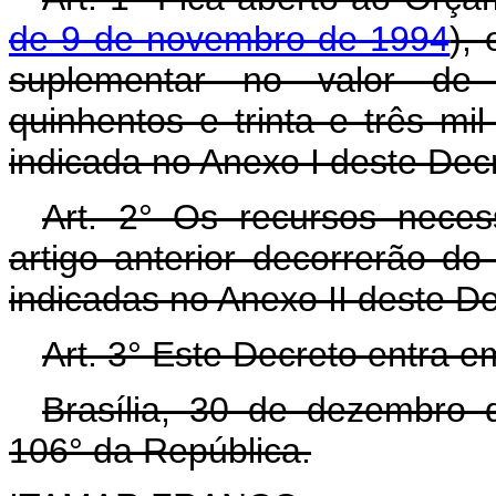
de 9 de novembro de 1994
),
suplementar no valor de 
quinhentos e trinta e três mi
indicada no Anexo I deste Dec
Art. 2° Os recursos neces
artigo anterior decorrerão d
indicadas no Anexo II deste D
Art. 3° Este Decreto entra e
Brasília, 30 de dezembro 
106° da República.