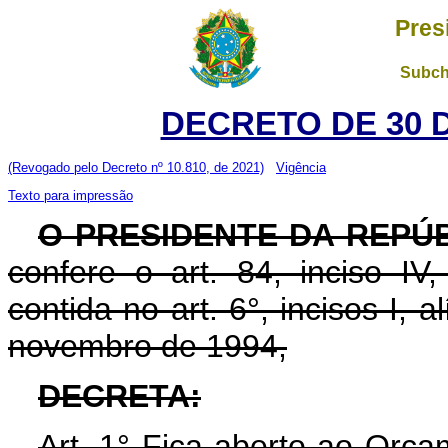
Pres
Subch
DECRETO DE 30 
(Revogado pelo Decreto nº 10.810, de 2021)
Vigência
Texto para impressão
O PRESIDENTE DA REPÚ
confere o art. 84, inciso IV
contida no art. 6°, incisos I, 
novembro de 1994,
DECRETA:
Art. 1° Fica aberto ao Orça